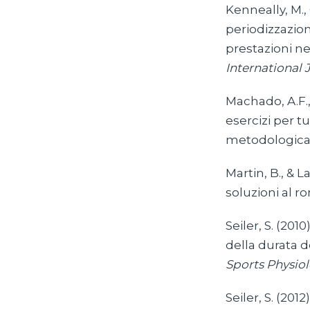
Kenneally, M., 
periodizzazion
prestazioni ne
International 
Machado, A.F., 
esercizi per 
metodologica
Martin, B., & L
soluzioni al 
Seiler, S. (201
della durata d
Sports Physio
Seiler, S. (201