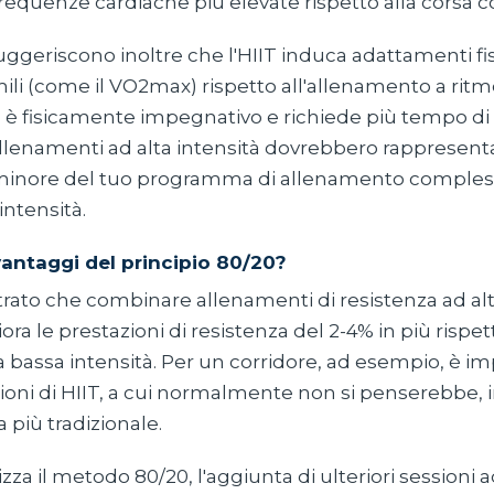
requenze cardiache più elevate rispetto alla corsa c
uggeriscono inoltre che l'HIIT induca adattamenti fis
ili (come il VO2max) rispetto all'allenamento a ritm
IT è fisicamente impegnativo e richiede più tempo di
 allenamenti ad alta intensità dovrebbero rappresen
inore del tuo programma di allenamento complessi
 intensità.
vantaggi del principio 80/20?
trato che combinare allenamenti di resistenza ad alt
ora le prestazioni di resistenza del 2-4% in più rispet
 bassa intensità. Per un corridore, ad esempio, è i
ioni di HIIT, a cui normalmente non si penserebbe, 
 più tradizionale.
zza il metodo 80/20, l'aggiunta di ulteriori sessioni a