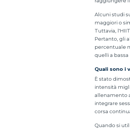
raggiungere f
Alcuni studi s
maggiori o sim
Tuttavia, l'HI
Pertanto, gli
percentuale m
quelli a bassa
Quali sono i 
È stato dimos
intensità migli
allenamento a
integrare sess
corsa continua
Quando si utili