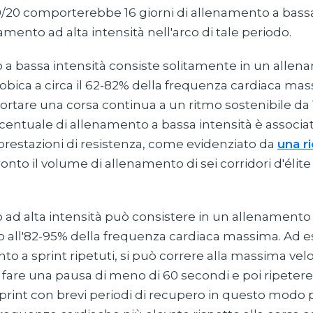
0/20 comporterebbe 16 giorni di allenamento a bassa
namento ad alta intensità nell'arco di tale periodo.
 a bassa intensità consiste solitamente in un allen
robica a circa il 62-82% della frequenza cardiaca ma
rtare una corsa continua a un ritmo sostenibile da
entuale di allenamento a bassa intensità è associata
e prestazioni di resistenza, come evidenziato da
una r
nto il volume di allenamento di sei corridori d'élit
ad alta intensità può consistere in un allenamento a
to all'82-95% della frequenza cardiaca massima. Ad 
to a sprint ripetuti, si può correre alla massima velo
 fare una pausa di meno di 60 secondi e poi ripetere 
sprint con brevi periodi di recupero in questo modo