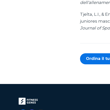
dell'allenamen
Tjelta, L.I., &
juniores masch
Journal of Spo
Ordina il t