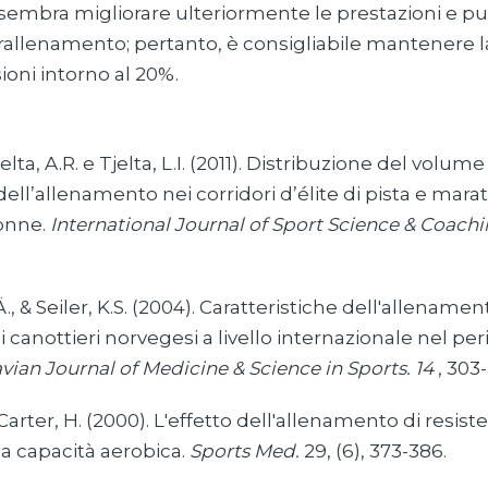
 sembra migliorare ulteriormente le prestazioni e p
vrallenamento; pertanto, è consigliabile mantenere 
ioni intorno al 20%.
elta, A.R. e Tjelta, L.I. (2011). Distribuzione del volume
dell’allenamento nei corridori d’élite di pista e marat
onne.
International Journal of Sport Science & Coachi
., & Seiler, K.S. (2004). Caratteristiche dell'allenamen
i canottieri norvegesi a livello internazionale nel pe
ian Journal of Medicine & Science in Sports. 14
, 303-
Carter, H. (2000). L'effetto dell'allenamento di resist
a capacità aerobica.
Sports Med.
29, (6), 373-386.