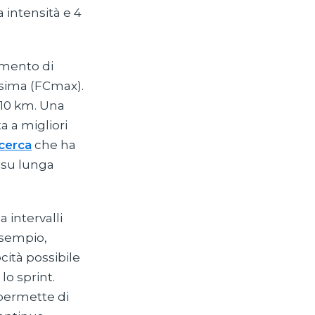
 intensità e 4
amento di
ssima (FCmax).
 10 km. Una
 a migliori
icerca
che ha
e su lunga
 intervalli
esempio,
cità possibile
lo sprint.
 permette di