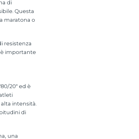
na di
ibile. Questa
na maratona o
di resistenza
d è importante
'80/20" ed è
tleti
alta intensità.
bitudini di
na, una