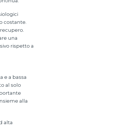
ontinua.
iologici
o costante.
 recupero.
tare una
vo rispetto a
a e a bassa
to al solo
mportante
insieme alla
d alta