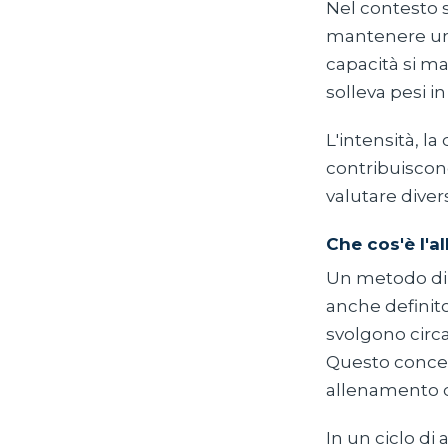
Nel contesto s
mantenere una
capacità si m
solleva pesi 
L'intensità, l
contribuiscono
valutare dive
Che cos'è l'
Un metodo di 
anche definito
svolgono circa
Questo concet
allenamento de
In un ciclo di