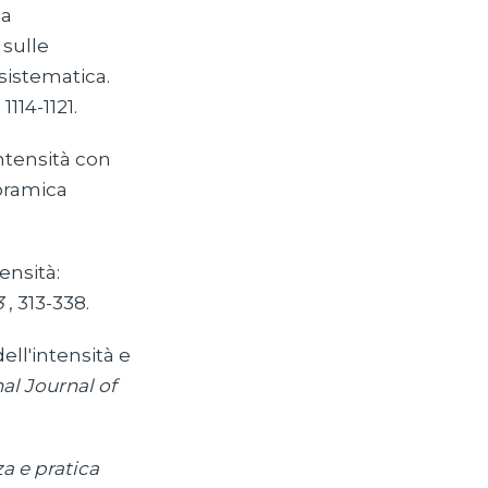
la
 sulle
sistematica.
, 1114-1121.
intensità con
noramica
ensità:
3
, 313-338.
dell'intensità e
al Journal of
a e pratica