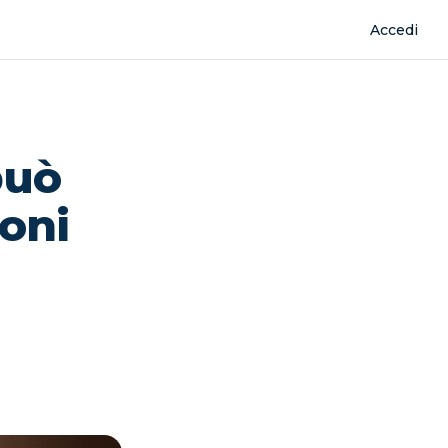
Accedi
può
ioni