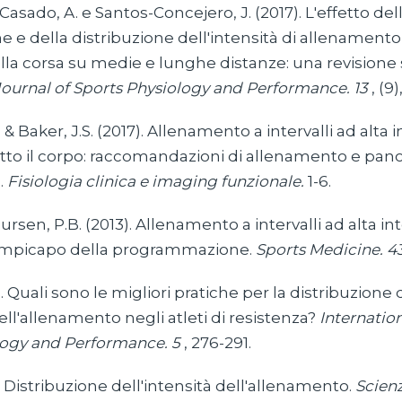
Casado, A. e Santos-Concejero, J. (2017). L'effetto del
e e della distribuzione dell'intensità di allenamento
lla corsa su medie e lunghe distanze: una revisione 
Journal of Sports Physiology and Performance. 13
, (9)
& Baker, J.S. (2017). Allenamento a intervalli ad alta 
tutto il corpo: raccomandazioni di allenamento e pa
.
Fisiologia clinica e imaging funzionale.
1-6.
aursen, P.B. (2013). Allenamento a intervalli ad alta int
rompicapo della programmazione.
Sports Medicine. 4
0). Quali sono le migliori pratiche per la distribuzione 
ell'allenamento negli atleti di resistenza?
Internation
logy and Performance. 5
, 276-291.
2) Distribuzione dell'intensità dell'allenamento.
Scienz