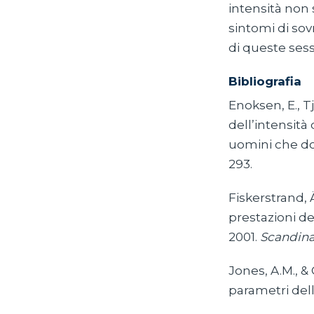
intensità non
sintomi di so
di queste sess
Bibliografia
Enoksen, E., Tj
dell’intensità 
uomini che d
293.
Fiskerstrand, Ä
prestazioni de
2001.
Scandinav
Jones, A.M., & 
parametri dell