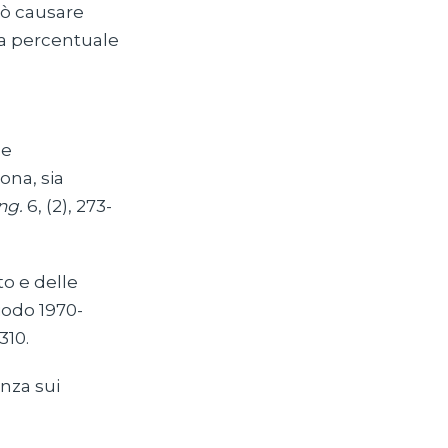
uò causare
la percentuale
 e
ona, sia
ng.
6, (2), 273-
to e delle
riodo 1970-
310.
enza sui