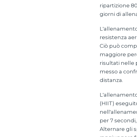
ripartizione 8
giorni di alle
L'allenamento
resistenza ae
Ciò può compo
maggiore perc
risultati nell
messo a confro
distanza.
L'allenamento 
(HIIT) esegui
nell'allenamen
per 7 secondi,
Alternare gli 