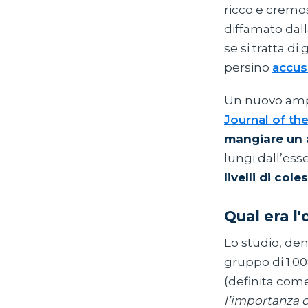
ricco e cremo
diffamato dall
se si tratta di
persino
accus
Un nuovo ampio
Journal of th
mangiare un 
lungi dall’ess
livelli di cole
Qual era l'
Lo studio, d
gruppo di 1.00
(definita com
l’importanza d