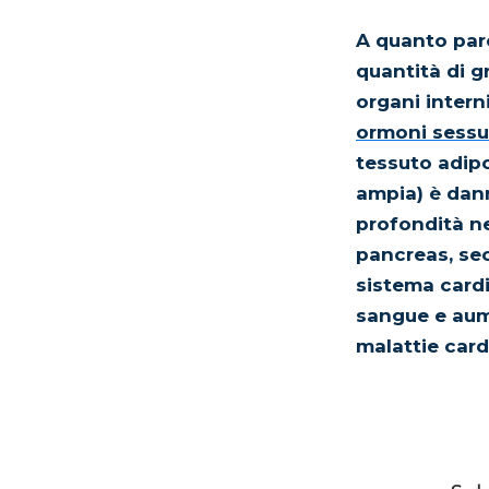
A quanto pare
quantità di g
organi intern
ormoni sessua
tessuto adipo
ampia) è dann
profondità ne
pancreas, se
sistema cardi
sangue e aume
malattie card