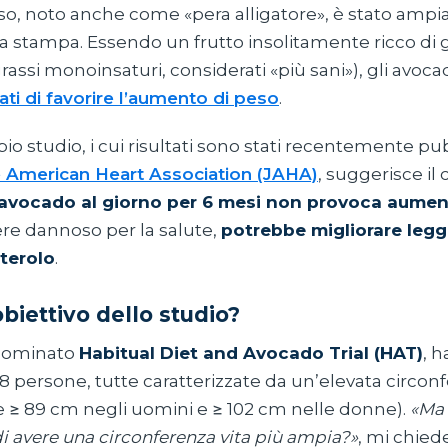
so, noto anche come «pera alligatore», è stato amp
a stampa. Essendo un frutto insolitamente ricco di 
 grassi monoinsaturi, considerati «più sani»), gli avoc
ati di favorire l’aumento di peso
.
 studio, i cui risultati sono stati recentemente pub
e American Heart Association (JAHA)
, suggerisce il 
avocado al giorno per 6 mesi non provoca aumen
ere dannoso per la salute,
potrebbe migliorare leg
sterolo
.
obiettivo dello studio?
enominato
Habitual Diet and Avocado Trial (HAT)
, 
8 persone, tutte caratterizzate da un’elevata circonf
e ≥ 89 cm negli uomini e ≥ 102 cm nelle donne).
«Ma 
i avere una circonferenza vita più ampia?»
, mi chied