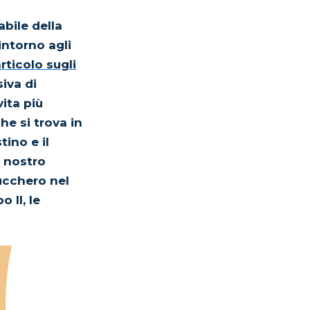
abile della
intorno agli
rticolo sugli
iva di
vita più
he si trova in
ino e il
 nostro
zucchero nel
 II, le