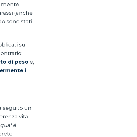
iamente
grassi (anche
ado sono stati
blicati sul
contrario:
to di peso
e,
germente i
ha seguito un
erenza vita
qual è
erete.