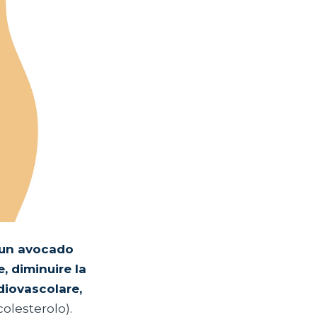
e un avocado
e, diminuire la
rdiovascolare,
colesterolo).