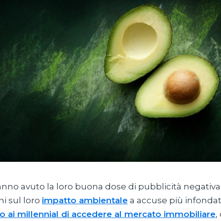
nno avuto la loro buona dose di pubblicità negativa
i sul loro
impatto ambientale
a accuse più infonda
 ai millennial di accedere al mercato immobiliare
,