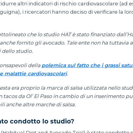
idurre altri indicatori di rischio cardiovascolare (ad 
igna), i ricercatori hanno deciso di verificare la loro
sottolineato che lo studio HAT è stato finanziato dall’
anche fornito gli avocado. Tale ente non ha tuttavia 
 dello studio.
 consapevoli della
polemica sul fatto che i grassi satu
e malattie cardiovascolari
.
uesta era proprio la marca di salsa utilizzata nello stu
n tacos da Ol’ El Paso in cambio di un inserimento pub
li anche altre marche di salsa.
to condotto lo studio?
(Habitual Diet and Avocado Trial) è stato condotto 