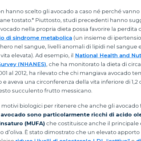
 non hanno scelto gli avocado a caso né perché vann
pane tostato.* Piuttosto, studi precedenti hanno sug
avocado nella propria dieta possa favorire la perdita 
chio di sindrome metabolica
(un insieme di ipertension
chero nel sangue, livelli anomali di lipidi nel sangue 
vita elevata). Ad esempio, il
National Health and Nut
Survey (NHANES)
, che ha monitorato la dieta di circ
001 al 2012, ha rilevato che chi mangiava avocado te
 e aveva una circonferenza della vita inferiore di 1,2
uesto succulento frutto messicano.
i motivi biologici per ritenere che anche gli avocad
i avocado sono particolarmente ricchi di acido ol
insaturo (MUFA)
che costituisce anche il principa
olio d’oliva. È stato dimostrato che un elevato apport