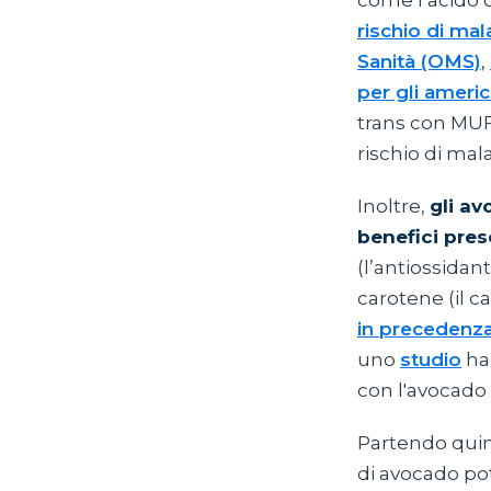
come l’acido 
rischio di mal
Sanità (OMS)
,
per gli ameri
trans con MUFA
rischio di mal
Inoltre,
gli av
benefici prese
(l’antiossidan
carotene (il 
in precedenz
uno
studio
ha 
con l'avocado
Partendo quind
di avocado potr