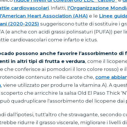
oleico
riduce i livelli di colesterolo LDL “cattivo”
e
d
attie cardiovascolari
. Infatti,
l'Organizzazione Mondia
l'American Heart Association (AHA)
e le
Linee guida
cani (2020-2025)
suggeriscono tutte di sostituire i gra
 (e anche con acidi grassi polinsaturi (PUFA)) per lim
attie cardiovascolari come infarto e ictus.
ocado possono anche favorire l’assorbimento di f
nti in altri tipi di frutta e verdura
, come il licopen
te che conferisce ai pomodori il loro colore rosso) e i
carotenoide contenuto nelle carote che,
come abbia
a
, viene utilizzato per produrre la vitamina A). A ques
scoperto che arricchire la salsa Old El Paso Thick ‘
 può quadruplicare l'assorbimento del licopene dai
i dall'ipotesi, tutt'altro che stravagante, secondo 
ebbe ridurre il grasso viscerale, migliorare i livelli d