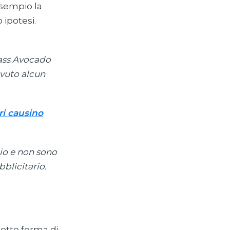
esempio la
 ipotesi.
Hass Avocado
avuto alcun
ri causino
dio e non sono
blicitario.
sotto forma di