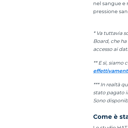
nel sangue e r
pressione sangu
* Va tuttavia 
Board, che ha 
accesso ai dati
** E sì, siamo
effettivament
*** In realtà q
stato pagato i
Sono disponibi
Come è sta
Lo studio HAT 