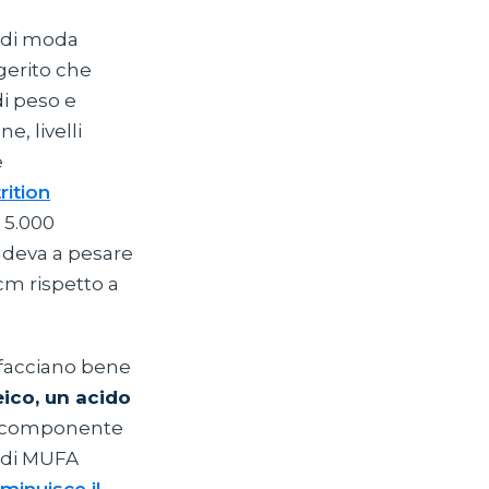
o di moda
gerito che
di peso e
e, livelli
e
rition
a 5.000
ndeva a pesare
 cm rispetto a
o facciano bene
eico, un acido
le componente
o di MUFA