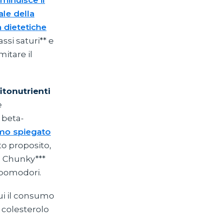
iminuisce il
le della
 dietetiche
ssi saturi** e
itare il
itonutrienti
e
l beta-
mo spiegato
to proposito,
N’ Chunky***
 pomodori.
cui il consumo
i colesterolo