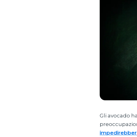
Gli avocado ha
preoccupazion
impedirebbero