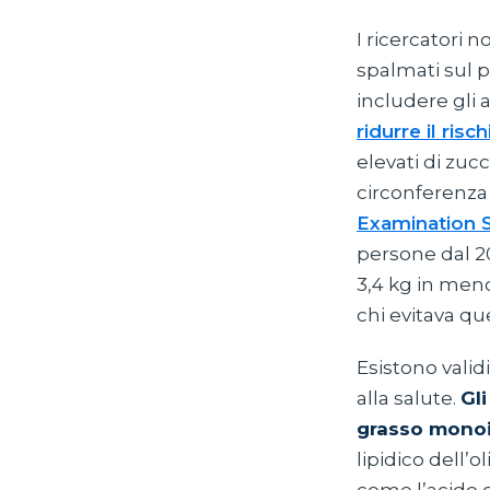
I ricercatori
spalmati sul 
includere gli 
ridurre il ris
elevati di zuc
circonferenza 
Examination 
persone dal 2
3,4 kg in meno
chi evitava q
Esistono valid
alla salute.
Gl
grasso mono
lipidico dell’