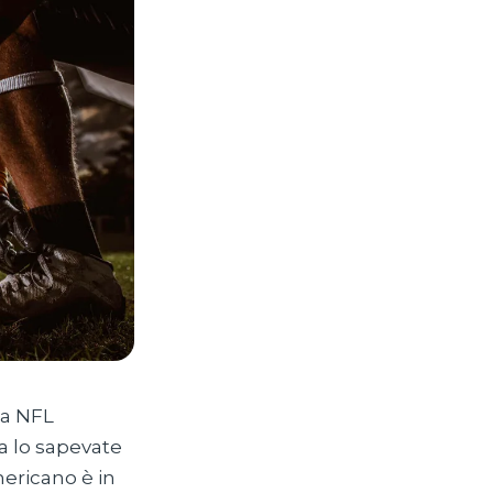
la NFL
Ma lo sapevate
mericano è in