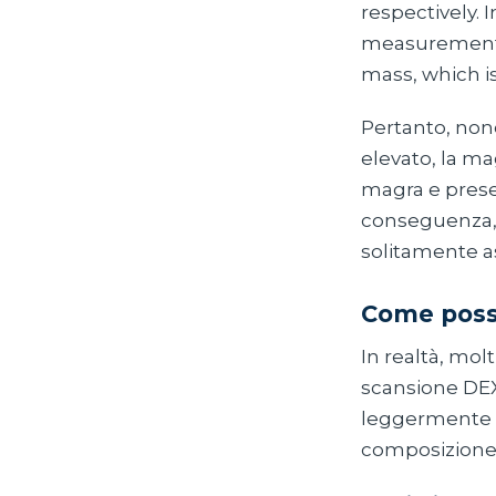
respectively. 
measurements 
mass, which i
Pertanto, non
elevato, la ma
magra e prese
conseguenza, è
solitamente as
Come posso
In realtà, mol
scansione DEX
leggermente m
composizione