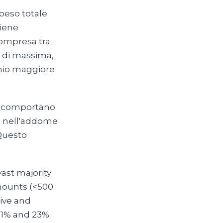
peso totale
tiene
ompresa tra
ea di massima,
chio maggiore
he comportano
ità nell'addome
 Questo
ast majority
mounts (<500
sive and
 31% and 23%