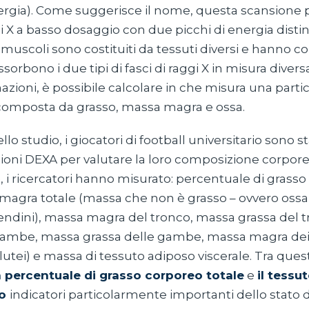
ergia). Come suggerisce il nome, questa scansione 
ggi X a basso dosaggio con due picchi di energia distin
 muscoli sono costituiti da tessuti diversi e hanno c
assorbono i due tipi di fasci di raggi X in misura divers
zioni, è possibile calcolare in che misura una parti
 composta da grasso, massa magra e ossa.
lo studio, i giocatori di football universitario sono st
ioni DEXA per valutare la loro composizione corpore
 i ricercatori hanno misurato: percentuale di grass
 magra totale (massa che non è grasso – ovvero ossa
endini), massa magra del tronco, massa grassa del 
ambe, massa grassa delle gambe, massa magra dei 
lutei) e massa di tessuto adiposo viscerale. Tra ques
a percentuale di grasso corporeo totale
e
il tessu
no
indicatori particolarmente importanti dello stato d