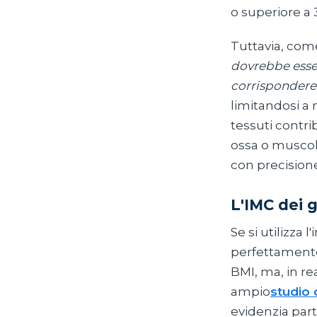
o superiore a 
Tuttavia, com
dovrebbe esse
corrispondere a
limitandosi a 
tessuti contri
ossa o muscoli
con precision
L'IMC dei 
Se si utilizza
perfettamente 
BMI, ma, in re
ampio
studio 
evidenzia par