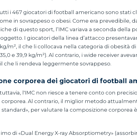
utti i 467 giocatori di football americano sono stati cla
come in sovrappeso o obesi. Come era prevedibile, da
iche di questo sport, l’IMC variava a seconda della p
soggetto. I giocatori della linea d’attacco presentav
g/m², il che li collocava nella categoria di obesità di 
5,0 e 39,9 kg/m²). Al contrario, i wide receiver avev
 il che li rendeva leggermente sovrappeso.
ne corporea dei giocatori di football 
uttavia, l'IMC non riesce a tenere conto con precisi
corporea. Al contrario, il miglior metodo attualment
d standard», per valutare la composizione corporea è
nimo di «Dual Energy X-ray Absorptiometry» (assorbi