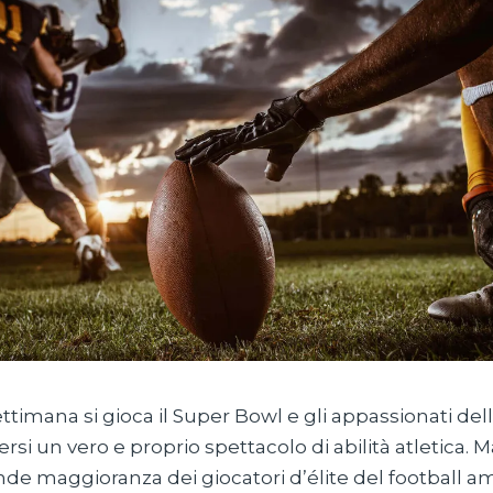
ttimana si gioca il Super Bowl e gli appassionati del
si un vero e proprio spettacolo di abilità atletica. 
nde maggioranza dei giocatori d’élite del football a