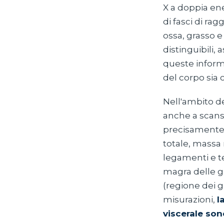
X a doppia en
di fasci di ra
ossa, grasso e
distinguibili, 
queste informa
del corpo sia
Nell'ambito del
anche a scans
precisamente,
totale, massa
legamenti e t
magra delle g
(regione dei g
misurazioni,
l
viscerale so