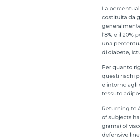
La percentual
costituita da 
generalmente 
l'8% e il 20% p
una percentua
di diabete, ict
Per quanto ri
questi rischi 
e intorno agli
tessuto adipo
Returning to A
of subjects h
grams) of visc
defensive lin