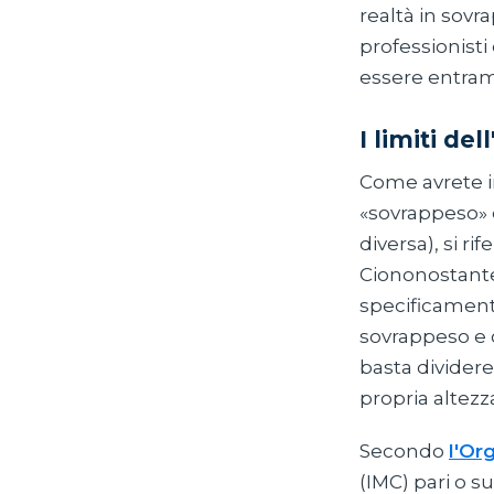
realtà in sovr
professionist
essere entram
I limiti del
Come avrete in
«sovrappeso» e
diversa), si r
Ciononostante
specificamente
sovrappeso e o
basta dividere
propria altezza
Secondo
l'Or
(IMC) pari o 