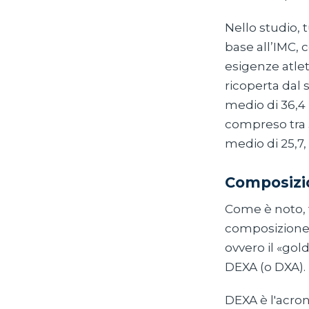
Nello studio, t
base all’IMC, 
esigenze atlet
ricoperta dal 
medio di 36,4 k
compreso tra 3
medio di 25,7,
Composizio
Come è noto, t
composizione 
ovvero il «gol
DEXA (o DXA).
DEXA è l'acro