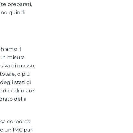
te preparati,
ono quindi
chiamo il
r in misura
siva di grasso.
otale, o più
egli stati di
e da calcolare:
drato della
ssa corporea
e un IMC pari