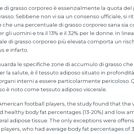
e di grasso corporeo è essenzialmente la quota del 
grasso. Sebbene non vi sia un consenso ufficiale, si ri
che una percentuale di grasso corporeo sana sia c
er gli uomini e tra il 13% e il 32% per le donne. In lin
le di grasso corporeo più elevata comporta un ris
us e infarto.
guarda le specifiche zone di accumulo di grasso c
per la salute, è il tessuto adiposo situato in profond
 organi interni a essere particolarmente pericoloso.
so è noto come tessuto adiposo viscerale.
merican football players, the study found that the v
ad healthy body fat percentages (13-20%) and low a
eral adipose tissue. The only exceptions were offen
e players, who had average body fat percentages of