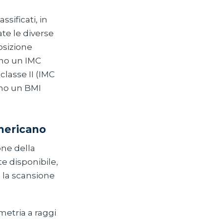
ssificati, in
te le diverse
osizione
ano un IMC
classe II (IMC
ano un BMI
americano
one della
e disponibile,
 la scansione
metria a raggi