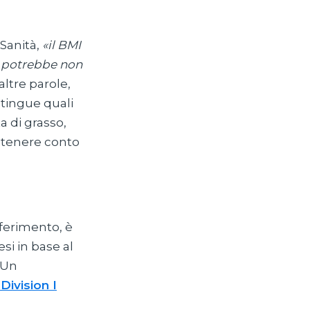
Sanità,
«il BMI
é potrebbe non
altre parole,
stingue quali
a di grasso,
a tenere conto
iferimento, è
si in base al
 Un
Division I