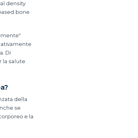
al density
reased bone
namente"
relativamente
. Di
 la salute
ea?
nzata della
anche se
corporeo e la