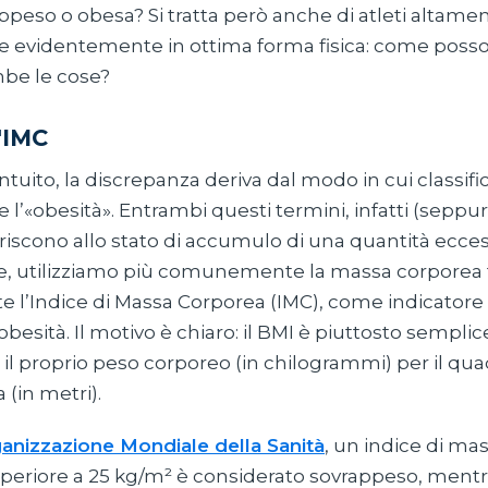
appeso o obesa? Si tratta però anche di atleti altamen
i e evidentemente in ottima forma fisica: come poss
be le cose?
l'IMC
tuito, la discrepanza deriva dal modo in cui classifi
 l’«obesità». Entrambi questi termini, infatti (seppu
iferiscono allo stato di accumulo di una quantità ecces
, utilizziamo più comunemente la massa corporea t
 l’Indice di Massa Corporea (IMC), come indicatore d
besità. Il motivo è chiaro: il BMI è piuttosto semplic
 il proprio peso corporeo (in chilogrammi) per il qua
 (in metri).
ganizzazione Mondiale della Sanità
, un indice di ma
superiore a 25 kg/m² è considerato sovrappeso, mentr