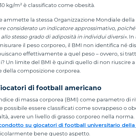
30 kg/m² è classificato come obesità.
e ammette la stessa Organizzazione Mondiale della 
re considerato un indicatore approssimativo, poich
llo stesso grado di adiposità in individui diversi».
In 
misurare il peso corporeo, il BMI non identifica né di
buiscano effettivamente a quel peso – ovvero, si tratt
? Un limite del BMI è quindi quello di non riuscire 
e della composizione corporea.
giocatori di football americano
 l'indice di massa corporea (BMI) come parametro di r
possibile essere classificati come sovrappeso o obe
altà, avere un livello di grasso corporeo nella norma.
condotto su giocatori di football universitario della 
ticolarmente bene questo aspetto.