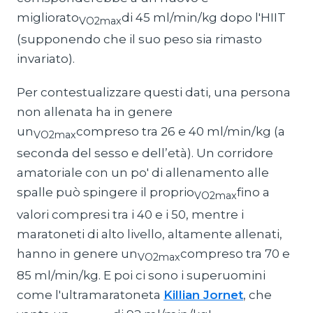
migliorato
di 45 ml/min/kg dopo l'HIIT
VO2max
(supponendo che il suo peso sia rimasto
invariato).
Per contestualizzare questi dati, una persona
non allenata ha in genere
un
compreso tra 26 e 40 ml/min/kg (a
VO2max
seconda del sesso e dell’età). Un corridore
amatoriale con un po' di allenamento alle
spalle può spingere il proprio
fino a
VO2max
valori compresi tra i 40 e i 50, mentre i
maratoneti di alto livello, altamente allenati,
hanno in genere un
compreso tra 70 e
VO2max
85 ml/min/kg. E poi ci sono i superuomini
come l'ultramaratoneta
Killian Jornet
, che