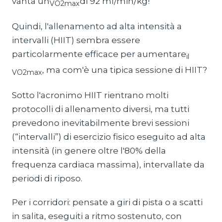
vanta un
di 92 ml/min/kg!
VO2max
Quindi, l'allenamento ad alta intensità a
intervalli (HIIT) sembra essere
particolarmente efficace per aumentare
il
, ma com'è una tipica sessione di HIIT?
VO2max
Sotto l'acronimo HIIT rientrano molti
protocolli di allenamento diversi, ma tutti
prevedono inevitabilmente brevi sessioni
(“intervalli”) di esercizio fisico eseguito ad alta
intensità (in genere oltre l'80% della
frequenza cardiaca massima), intervallate da
periodi di riposo.
Per i corridori: pensate a giri di pista o a scatti
in salita, eseguiti a ritmo sostenuto, con