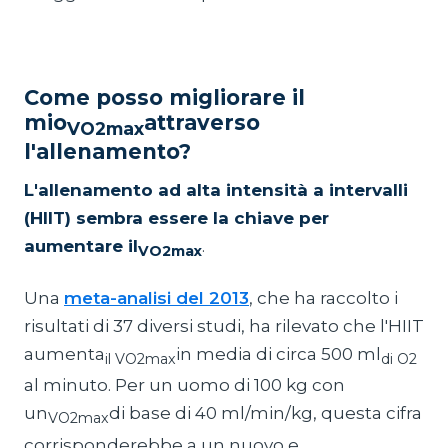
Come posso migliorare il
mio
attraverso
VO2max
l'allenamento?
L'allenamento ad alta intensità a intervalli
(HIIT) sembra essere la chiave per
aumentare il
.
VO2max
Una
meta-analisi del 2013
, che ha raccolto i
risultati di 37 diversi studi, ha rilevato che l'HIIT
aumenta
in media di circa 500 ml
il VO2max
di O2
al minuto. Per un uomo di 100 kg con
un
di base di 40 ml/min/kg, questa cifra
VO2max
corrisponderebbe a un nuovo e