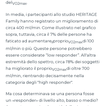
del
.
VO2max
In media, i partecipanti allo studio HERITAGE
Family hanno registrato un miglioramento di
circa 400 ml/min. Come illustrato nel grafico
sopra, tuttavia, circa il 7% delle persone ha
faticato ad aumentare
proprio
di 100
il
VO2max
ml/min o più. Queste persone potrebbero
essere considerate “low responder”. All'altra
estremità dello spettro, circa l'8% dei soggetti
ha migliorato il proprio
di oltre 700
VO2max
ml/min, rientrando decisamente nella
categoria degli "high responder".
Ma cosa determinava se una persona fosse
un «responder» di livello alto, basso o medio?