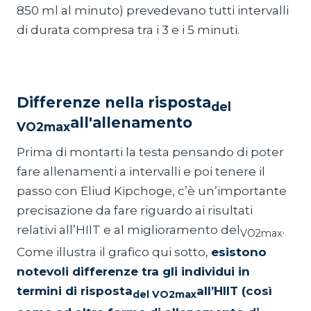
850 ml al minuto) prevedevano tutti intervalli
di durata compresa tra i 3 e i 5 minuti.
Differenze nella risposta
del
all'allenamento
VO2max
Prima di montarti la testa pensando di poter
fare allenamenti a intervalli e poi tenere il
passo con Eliud Kipchoge, c’è un’importante
precisazione da fare riguardo ai risultati
relativi all’HIIT e al miglioramento del
.
VO2max
Come illustra il grafico qui sotto,
esistono
notevoli differenze tra gli individui in
termini di risposta
all’HIIT (così
del VO2max