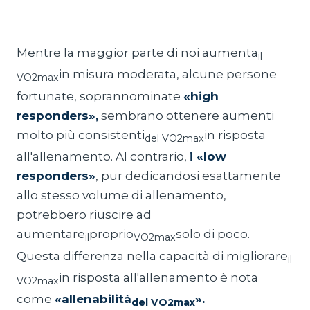
Mentre la maggior parte di noi aumenta
il
in misura moderata, alcune persone
VO2max
fortunate, soprannominate
«high
responders»,
sembrano ottenere aumenti
molto più consistenti
in risposta
del VO2max
all'allenamento. Al contrario,
i «low
responders»
, pur dedicandosi esattamente
allo stesso volume di allenamento,
potrebbero riuscire ad
aumentare
proprio
solo di poco.
il
VO2max
Questa differenza nella capacità di migliorare
il
in risposta all'allenamento è nota
VO2max
come
«allenabilità
».
del VO2max