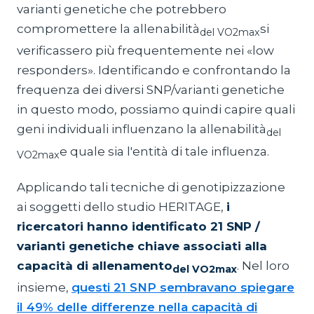
varianti genetiche che potrebbero
compromettere la allenabilità
si
del VO2max
verificassero più frequentemente nei «low
responders». Identificando e confrontando la
frequenza dei diversi SNP/varianti genetiche
in questo modo, possiamo quindi capire quali
geni individuali influenzano la allenabilità
del
e quale sia l'entità di tale influenza.
VO2max
Applicando tali tecniche di genotipizzazione
ai soggetti dello studio HERITAGE,
i
ricercatori hanno identificato 21 SNP /
varianti genetiche chiave associati alla
capacità di allenamento
. Nel loro
del VO2max
insieme,
questi 21 SNP sembravano spiegare
il 49% delle differenze nella capacità di