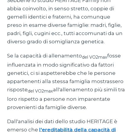
Sebbene lo studio HERITAGE Family non
abbia coinvolto, in senso stretto, coppie di
gemelli identici e fraterni, ha comunque
preso in esame diverse famiglie: madri, figlie,
padri, figli, cugini ecc., tutti accomunati da un
diverso grado di somiglianza genetica.
Se la capacità di allenamento
fosse
del VO2max
influenzata in modo significativo da fattori
genetici, ci si aspetterebbe che le persone
appartenenti alla stessa famiglia mostrassero
risposte
all'allenamento più simili tra
del VO2max
loro rispetto a persone non imparentate
provenienti da famiglie diverse.
Dall'analisi dei dati dello studio HERITAGE è
emerso che
l'ereditabilità della capacità di