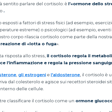
à sentito parlare del cortisolo: è
l’«ormone dello str
mo
.
posti a fattori di stress fisici (ad esempio, esercizio
perature estreme) o psicologici (ad esempio, eventi 
 nostro corpo rilascia cortisolo come parte della nostr
 reazione di «lotta o fuga
».
 risposta allo stress,
il cortisolo regola il metabo
uce l'infiammazione e regola la pressione sanguig
osterone
,
gli estrogeni
e
l'aldosterone
, il cortisolo è 
riva dal colesterolo e agisce sui recettori steroidei sit
interno delle cellule.
re classificare il cortisolo come un
ormone glucoco