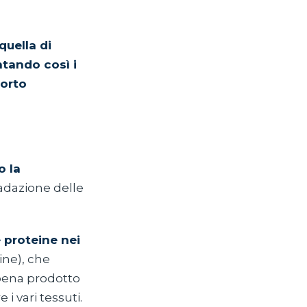
quella di
ntando così i
porto
o la
radazione delle
 proteine nei
ine), che
ppena prodotto
 vari tessuti.