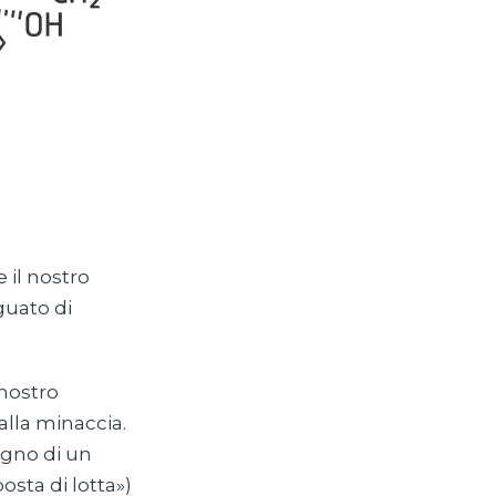
 il nostro
guato di
 nostro
alla minaccia.
ogno di un
sta di lotta»)