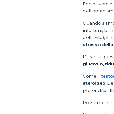
Forse avete gi
dell’organis
Quando siamo es
infortuni, tem
della vita), il
stress
o
della
Durante questa
glucosio, rid
Come
il test
steroideo
. De
profondità all'
Possiamo inolt