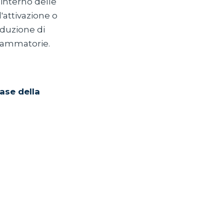
'interno delle
'attivazione o
roduzione di
fiammatorie.
base della