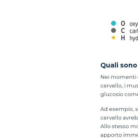
Quali sono 
Nei momenti di
cervello, i mu
glucosio come
Ad esempio, s
cervello avreb
Allo stesso mo
apporto immedi