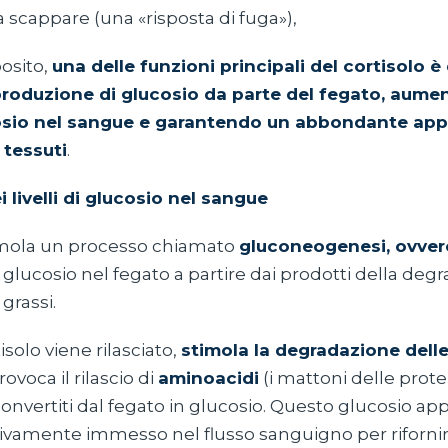
 a scappare (una «risposta di fuga»),
osito,
una delle funzioni principali del cortisolo è 
produzione di glucosio da parte del fegato, aume
ucosio nel sangue e garantendo un abbondante ap
 tessuti
.
 livelli di glucosio nel sangue
stimola un processo chiamato
gluconeogenesi, ovver
glucosio nel fegato a partire dai prodotti della deg
grassi.
isolo viene rilasciato,
stimola la degradazione delle
provoca il rilascio di
aminoacidi
(i mattoni delle prote
onvertiti dal fegato in glucosio. Questo glucosio a
vamente immesso nel flusso sanguigno per rifornire i