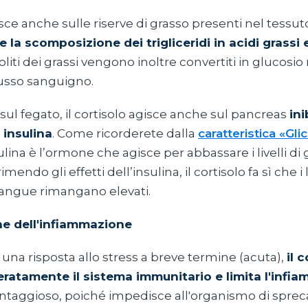
gisce anche sulle riserve di grasso presenti nel tessu
e la scomposizione dei trigliceridi in acidi grassi 
iti dei grassi vengono inoltre convertiti in glucosio
flusso sanguigno.
 sul fegato, il cortisolo agisce anche sul pancreas
in
 insulina
. Come ricorderete dalla
caratteristica «Gli
nsulina è l’ormone che agisce per abbassare i livelli di
imendo gli effetti dell’insulina, il cortisolo fa sì che i li
sangue rimangano elevati.
ne dell'infiammazione
 una risposta allo stress a breve termine (acuta),
il 
ratamente il sistema immunitario e limita l'infi
ntaggioso, poiché impedisce all'organismo di sprec