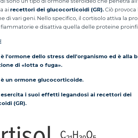
idi sono un tipo di ormone steroideo che penetra all
ga ai
recettori dei glucocorticoidi (GR).
Ciò provoca l
ne di vari geni. Nello specifico, il cortisolo attiva la p
fiammatorie e disattiva quella delle proteine proin
E
o è l'ormone dello stress dell'organismo ed è alla 
ione di «lotta o fuga».
o è un ormone glucocorticoide.
o esercita i suoi effetti legandosi ai recettori dei
oidi (GR).