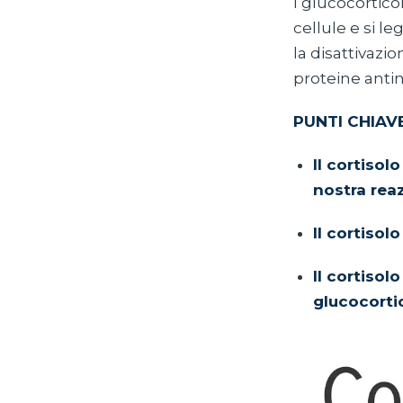
I glucocortico
cellule e si le
la disattivazio
proteine antin
PUNTI CHIAV
Il cortisol
nostra reaz
Il cortisol
Il cortisol
glucocortic