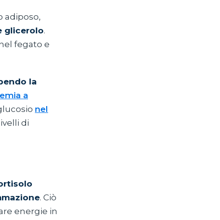
to adiposo,
e glicerolo
.
 nel fegato e
ibendo la
cemia a
 glucosio
nel
velli di
cortisolo
ammazione
. Ciò
are energie in