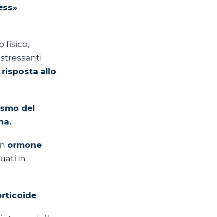
ess»
 fisico,
stressanti
a
risposta
allo
lismo del
na.
un
ormone
uati in
rticoide
.