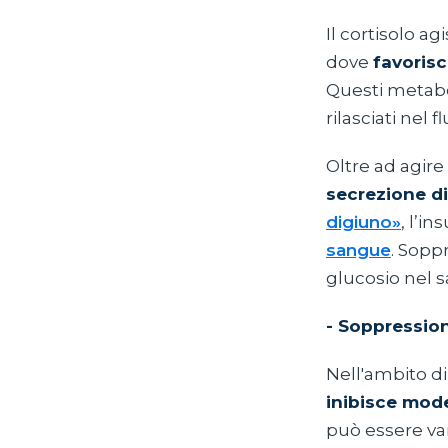
Il cortisolo a
dove
favorisc
Questi metabol
rilasciati nel 
Oltre ad agire
secrezione di
digiuno»
, l’i
sangue
. Soppr
glucosio nel 
- Soppressio
Nell'ambito di
inibisce mode
può essere va