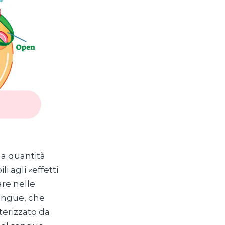
na quantità
i agli «effetti
are nelle
 sangue, che
terizzato da