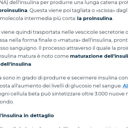
A) dell'insulina per produrre una lunga catena pro
proinsulina
. Questa viene poi tagliata o «scissa» dag
molecola intermedia più corta:
la proinsulina
.
 viene quindi trasportata nelle vescicole secretorie o
ssa nella forma finale o «matura» dell'insulina, pron
usso sanguigno. Il processo attraverso il quale la pro
 insulina matura è noto come
maturazione dell'insul
dell'insulina
.
ta sono in grado di produrre e secernere insulina co
posta all'aumento dei livelli di glucosio nel sangue.
Al
gni cellula beta può sintetizzare oltre 3.000 nuove 
condo.
l'insulina in dettaglio