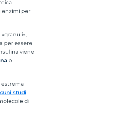
teica
li enzimi per
 «granuli»,
ta per essere
insulina viene
ina
o
n estrema
cuni studi
molecole di