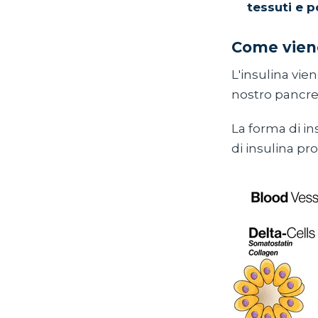
tessuti e p
Come viene
L'insulina vie
nostro pancr
La forma di in
di insulina pr