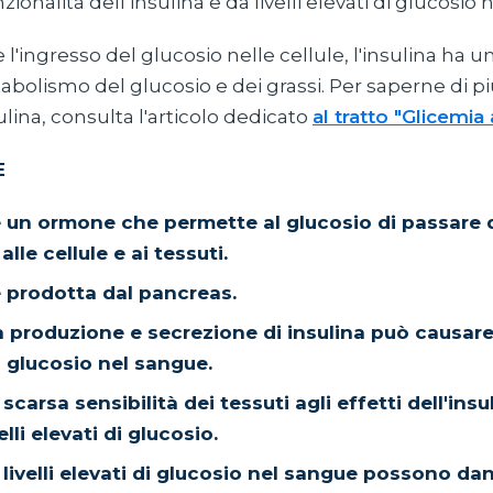
ionalità dell’insulina e da livelli elevati di glucosio
e l'ingresso del glucosio nelle cellule, l'insulina ha un
tabolismo del glucosio e dei grassi. Per saperne di p
sulina, consulta l'articolo dedicato
al tratto "Glicemia
E
 è un ormone che permette al glucosio di passare d
lle cellule e ai tessuti.
è prodotta dal pancreas.
a produzione e secrezione di insulina può causa
 di glucosio nel sangue.
carsa sensibilità dei tessuti agli effetti dell'ins
lli elevati di glucosio.
livelli elevati di glucosio nel sangue possono da