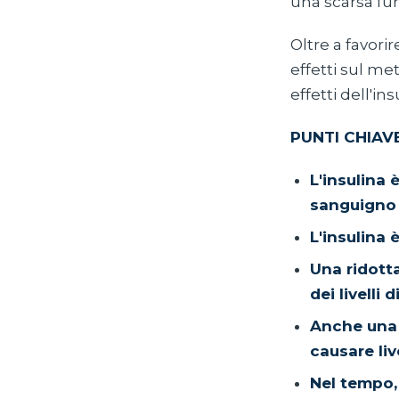
una scarsa funz
Oltre a favorir
effetti sul me
effetti dell'in
PUNTI CHIAV
L'insulina
sanguigno a
L'insulina 
Una ridott
dei livelli
Anche una s
causare live
Nel tempo, 