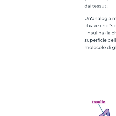
dai tessuti.
Un'analogia m
chiave che "sb
l'insulina (la 
superficie del
molecole di gl