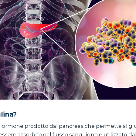
ulina?
un ormone prodotto dal pancreas che permette al gl
essere assorbito dal flusso sanguigno e utilizzato dal