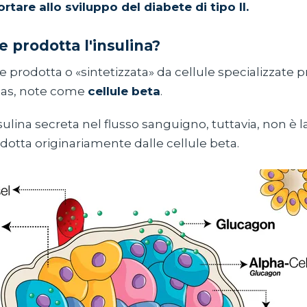
ortare allo sviluppo del diabete di tipo II.
 prodotta l'insulina?
ne prodotta o «sintetizzata» da cellule specializzate p
eas, note come
cellule beta
.
sulina secreta nel flusso sanguigno, tuttavia, non è 
odotta originariamente dalle cellule beta.