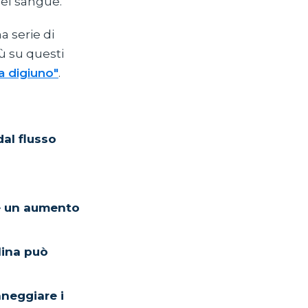
 nel sangue.
a serie di
iù su questi
 a digiuno"
.
al flusso
re un aumento
ulina può
nneggiare i