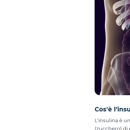
Cos'è l'ins
L'insulina è 
(zucchero) di 