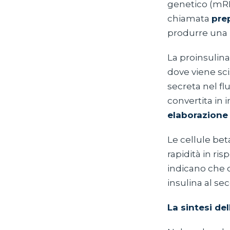
genetico (mRN
chiamata
pre
produrre una 
La proinsulina
dove viene sci
secreta nel fl
convertita in
elaborazione 
Le cellule be
rapidità in ris
indicano che o
insulina al se
La sintesi del