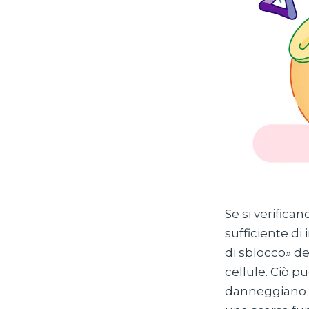
Se si verifica
sufficiente di
di sblocco» del
cellule. Ciò pu
danneggiano i 