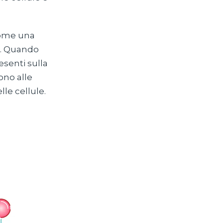
come una
re. Quando
resenti sulla
ono alle
le cellule.