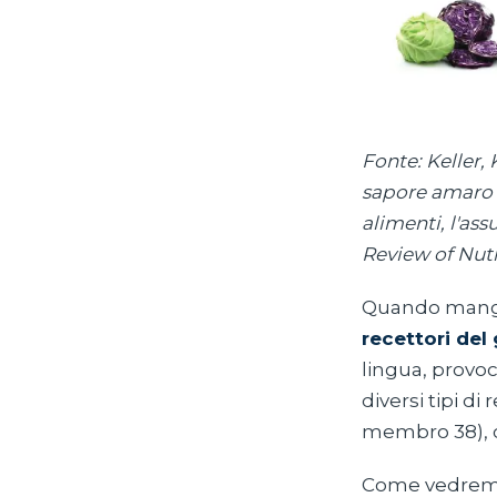
Fonte: Keller, K
sapore amaro d
alimenti, l'as
Review of Nutr
Quando mangia
recettori del
lingua, provo
diversi tipi di
membro 38), ch
Come vedremo n