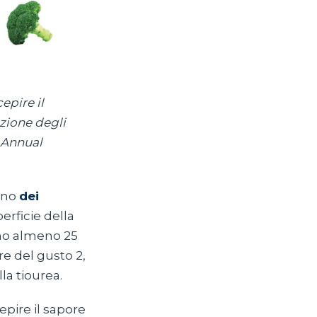
cepire il
zione degli
. Annual
ano
dei
erficie della
ano almeno 25
re del gusto 2,
la tiourea.
epire il sapore