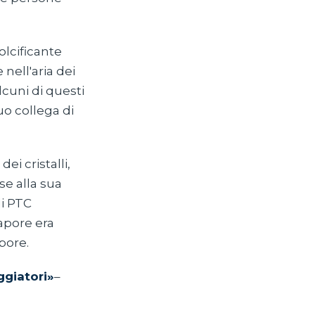
lcificante
nell'aria dei
lcuni di questi
uo collega di
ei cristalli,
se alla sua
di PTC
sapore era
pore.
giatori»
–