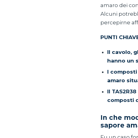
amaro dei com
Alcuni potreb
percepirne aff
PUNTI CHIAV
Il cavolo, g
hanno un s
I composti 
amaro situa
Il TAS2R38
composti d
In che mod
sapore am
Fu un caso for