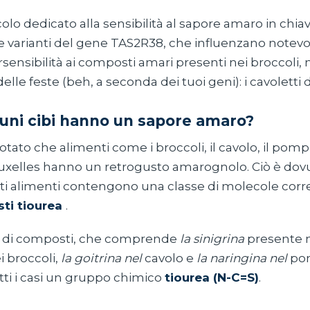
colo dedicato alla sensibilità al sapore amaro in chiav
 varianti del gene TAS2R38, che influenzano notev
sensibilità ai composti amari presenti nei broccoli, n
elle feste (beh, a seconda dei tuoi geni): i cavoletti d
uni cibi hanno un sapore amaro?
otato che alimenti come i broccoli, il cavolo, il pom
ruxelles hanno un retrogusto amarognolo. Ciò è dovu
sti alimenti contengono una classe di molecole corr
ti tiourea
.
e di composti, che comprende
la sinigrina
presente ne
i broccoli,
la goitrina nel
cavolo e
la naringina nel
po
tti i casi un gruppo chimico
tiourea (N-C=S)
.