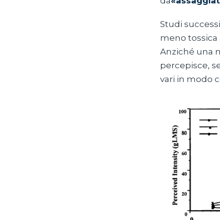
da
«assaggiat
Studi successi
meno tossica 
Anziché una ne
percepisce, se
vari in modo 