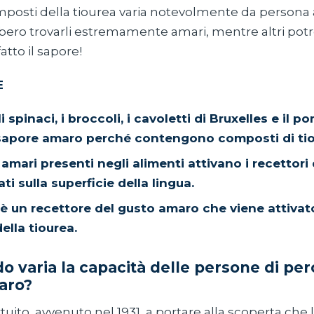
posti della tiourea varia notevolmente da persona 
bero trovarli estremamente amari, mentre altri po
atto il sapore!
E
li spinaci, i broccoli, i cavoletti di Bruxelles e il
apore amaro perché contengono composti di tio
amari presenti negli alimenti attivano i recettori
ti sulla superficie della lingua.
 è un recettore del gusto amaro che viene attivat
ella tiourea.
o varia la capacità delle persone di perc
aro?
tuito, avvenuto nel 1931, a portare alla scoperta che