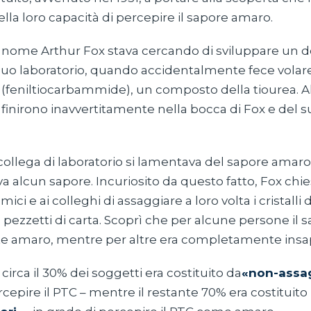
ella loro capacità di percepire il sapore amaro.
 nome Arthur Fox stava cercando di sviluppare un do
l suo laboratorio, quando accidentalmente fece volare 
TC (feniltiocarbammide), un composto della tiourea. A
TC finirono inavvertitamente nella bocca di Fox e del s
collega di laboratorio si lamentava del sapore amaro d
a alcun sapore. Incuriosito da questo fatto, Fox chie
amici e ai colleghi di assaggiare a loro volta i cristalli 
pezzetti di carta. Scoprì che per alcune persone il 
 amaro, mentre per altre era completamente insa
 circa il 30% dei soggetti era costituito da
«non-assag
rcepire il PTC – mentre il restante 70% era costituito