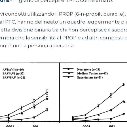
ori»
– in grado di percepire il PTC come amaro.
vi condotti utilizzando il PROP (6-n-propiltiouracile),
al PTC, hanno delineato un quadro leggermente pi
tta divisione binaria tra chi non percepisce il sapore
mbra che la sensibilità al PROP e ad altri composti d
continuo da persona a persona.