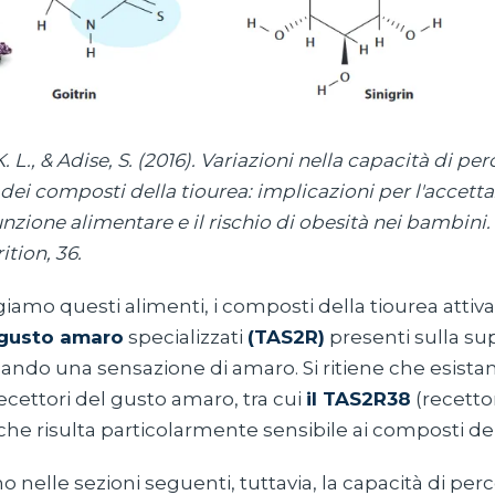
. L., & Adise, S. (2016). Variazioni nella capacità di per
ei composti della tiourea: implicazioni per l'accetta
sunzione alimentare e il rischio di obesità nei bambini
ition, 36.
mo questi alimenti, i composti della tiourea attiv
 gusto amaro
specializzati
(TAS2R)
presenti sulla sup
cando una sensazione di amaro. Si ritiene che esist
 recettori del gusto amaro, tra cui
il TAS2R38
(recetto
e risulta particolarmente sensibile ai composti del
elle sezioni seguenti, tuttavia, la capacità di perc