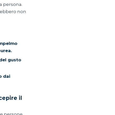
a persona.
trebbero non
 pompelmo
urea.
 del gusto
o dai
epire il
 le persone