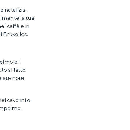
e natalizia,
olmente la tua
el caffè e in
i Bruxelles.
pelmo e i
to al fatto
elate note
i cavolini di
mpelmo,