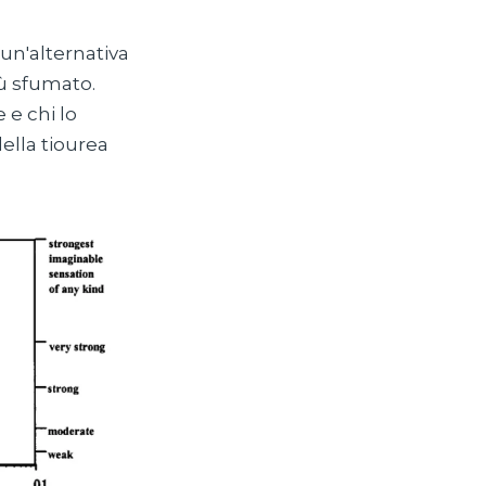
 un'alternativa
ù sfumato.
 e chi lo
ella tiourea