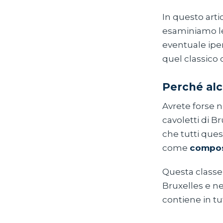
In questo arti
esaminiamo le
eventuale iper
quel classico d
Perché alc
Avrete forse n
cavoletti di B
che tutti que
come
compos
Questa class
Bruxelles e ne
contiene in tu