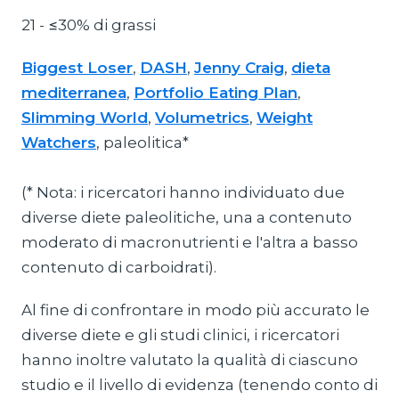
21 - ≤30% di grassi
Biggest Loser
,
DASH
,
Jenny Craig
,
dieta
mediterranea
,
Portfolio Eating Plan
,
Slimming World
,
Volumetrics
,
Weight
Watchers
, paleolitica*
(* Nota: i ricercatori hanno individuato due
diverse diete paleolitiche, una a contenuto
moderato di macronutrienti e l'altra a basso
contenuto di carboidrati).
Al fine di confrontare in modo più accurato le
diverse diete e gli studi clinici, i ricercatori
hanno inoltre valutato la qualità di ciascuno
studio e il livello di evidenza (tenendo conto di