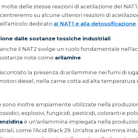
 molte delle stesse reazioni di acetilazione del NAT1
centreremo su alcune ulteriori reazioni di acetilaz
ll'articolo dedicato
al NAT1 e alla detossificazione
.
ione dalle sostanze tossiche industriali
 anche il NAT2 svolge un ruolo fondamentale nell'ace
 sostanze note come
arilamine
.
scontrato la presenza di arilammine nei fumi di siga
 motori diesel, nella carne cotta ad alta temperatura 
 sono inoltre ampiamente utilizzate nella produzion
ssidici, esplosivi, fungicidi, pesticidi, coloranti e pol
enzidina
è un'arilammina impiegata nella produzione
striali, come l'Acid Black 29. Un'altra arilammina indu