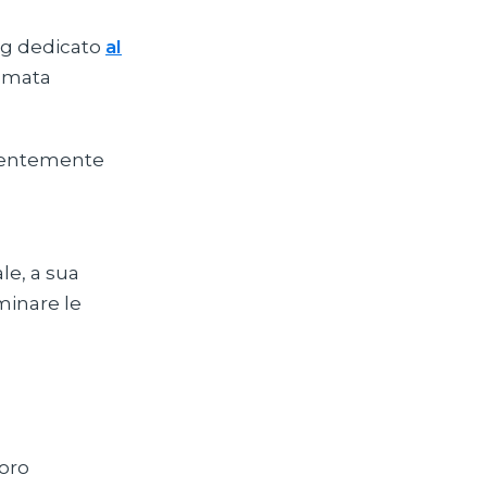
log dedicato
al
iamata
valentemente
le, a sua
iminare le
loro