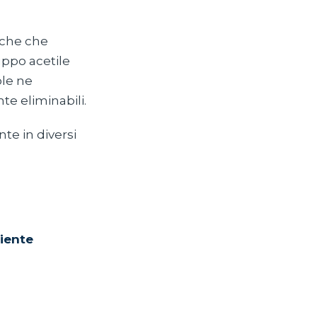
iche che
ppo acetile
ole ne
te eliminabili.
te in diversi
biente