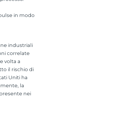
spulse in modo
ne industriali
oni correlate
e volta a
o il rischio di
ati Uniti ha
amente, la
presente nei