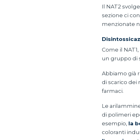
Il NAT2 svolge
sezione ci con
menzionate ne
Disintossicaz
Come il NAT1,
un gruppo di
Abbiamo già ri
di scarico dei
farmaci.
Le arilammine
di polimeri epo
esempio,
la b
coloranti indu