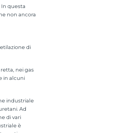
. In questa
ione non ancora
tilazione di
retta, nei gas
e in alcuni
e industriale
iuretani. Ad
 di vari
striale è