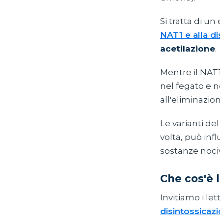
Si tratta di u
NAT1 e alla d
acetilazione
.
Mentre il NAT1
nel fegato e n
all'eliminazion
Le varianti de
volta, può inf
sostanze noc
Che cos'è 
Invitiamo i lett
disintossicaz