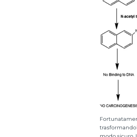
Fortunatamente
trasformandol
modo sicuro. I