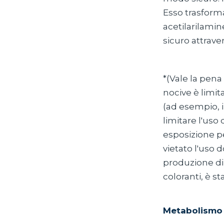
Esso trasform
acetilarilami
sicuro attraver
*(Vale la pena
nocive è limit
(ad esempio, i 
limitare l'uso 
esposizione pe
vietato l'uso
produzione d
coloranti, è st
Metabolismo 