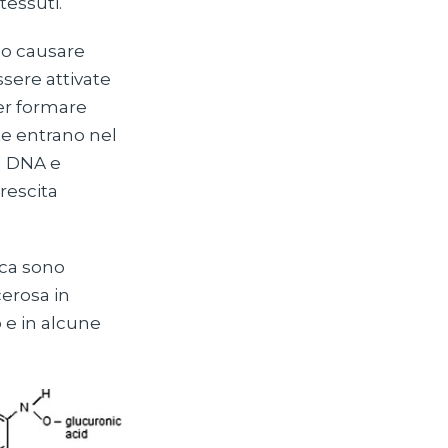
 tessuti.
no causare
sere attivate
er formare
e entrano nel
il DNA e
rescita
ica sono
cerosa in
 e in alcune