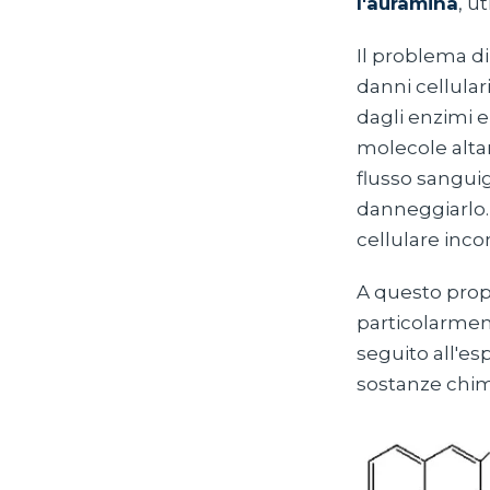
l'auramina
, u
Il problema di
danni cellula
dagli enzimi 
molecole alta
flusso sanguig
danneggiarlo.
cellulare inco
A questo propo
particolarment
seguito all'es
sostanze chimi