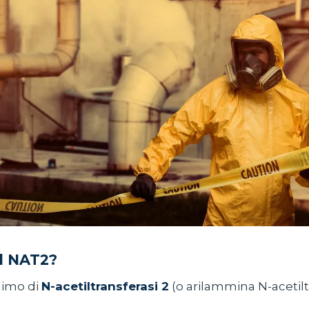
il NAT2?
nimo di
N-acetiltransferasi 2
(o arilammina N-acetiltr