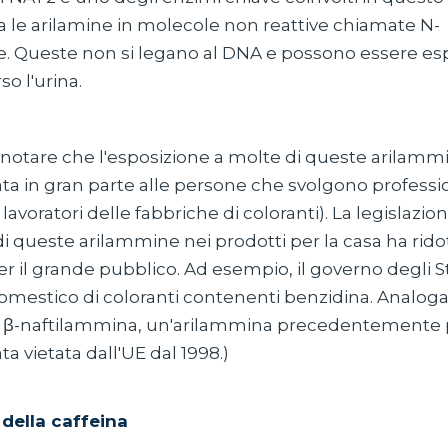
a le arilamine in molecole non reattive chiamate N-
ne. Queste non si legano al DNA e possono essere e
so l'urina.
 notare che l'esposizione a molte di queste arilammi
ata in gran parte alle persone che svolgono professi
lavoratori delle fabbriche di coloranti). La legislazion
di queste arilammine nei prodotti per la casa ha ridott
r il grande pubblico. Ad esempio, il governo degli St
 domestico di coloranti contenenti benzidina. Analog
i β-naftilammina, un'arilammina precedentemente 
ata vietata dall'UE dal 1998.)
della caffeina