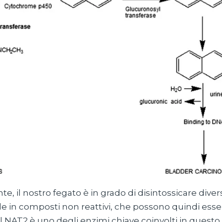
, il nostro fegato è in grado di disintossicare diver
e in composti non reattivi, che possono quindi esser
l NAT2 è uno degli enzimi chiave coinvolti in questo