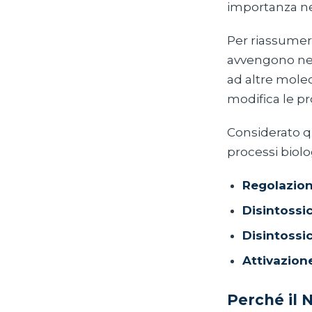
importanza ne
Per riassumer
avvengono nel
ad altre molec
modifica le pr
Considerato qu
processi biolog
Regolazion
Disintossi
Disintossi
Attivazion
Perché il 