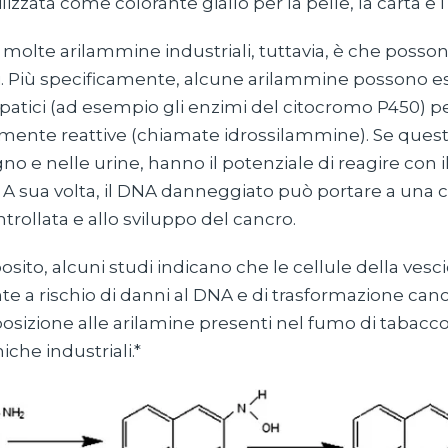
tilizzata come colorante giallo per la pelle, la carta e i
 molte arilammine industriali, tuttavia, è che posso
ri. Più specificamente, alcune arilammine possono es
epatici (ad esempio gli enzimi del citocromo P450) p
mente reattive (chiamate idrossilammine). Se quest
no e nelle urine, hanno il potenziale di reagire con 
 A sua volta, il DNA danneggiato può portare a una c
ntrollata e allo sviluppo del cancro.
sito, alcuni studi indicano che le cellule della vesc
e a rischio di danni al DNA e di trasformazione can
posizione alle arilamine presenti nel fumo di tabacco
che industriali.*