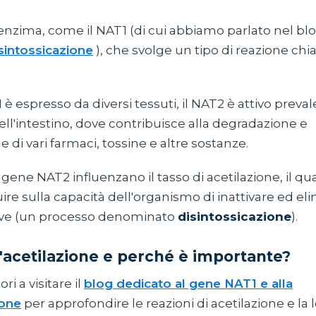
n enzima, come il NAT1 (di cui abbiamo parlato nel b
isintossicazione
), che svolge un tipo di reazione ch
 è espresso da diversi tessuti, il NAT2 è attivo pre
ell'intestino, dove contribuisce alla degradazione e
e di vari farmaci, tossine e altre sostanze.
l gene NAT2 influenzano il tasso di acetilazione, il qua
luire sulla capacità dell'organismo di inattivare ed el
ive (un processo denominato
disintossicazione
).
l'acetilazione e perché è importante?
ori a visitare il
blog dedicato al gene NAT1 e alla
ione
per approfondire le reazioni di acetilazione e la 