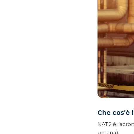
Che cos'è 
NAT2 è l'acro
umana).