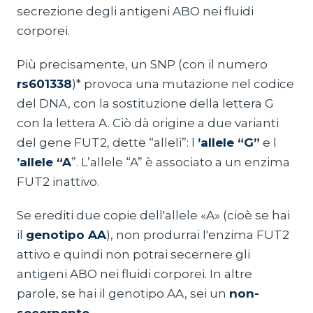
secrezione degli antigeni ABO nei fluidi
corporei.
Più precisamente, un SNP (con il numero
rs601338
)* provoca una mutazione nel codice
del DNA, con la sostituzione della lettera G
con la lettera A. Ciò dà origine a due varianti
del gene FUT2, dette “alleli”: l
’allele “G”
e l
’allele “A
”. L’allele “A” è associato a un enzima
FUT2 inattivo.
Se erediti due copie dell'allele «A» (cioè se hai
il
genotipo AA
), non produrrai l'enzima FUT2
attivo e quindi non potrai secernere gli
antigeni ABO nei fluidi corporei. In altre
parole, se hai il genotipo AA, sei un
non-
secernente.