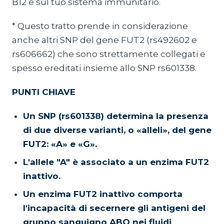
B12 e sul tuo sistema immunitario.
* Questo tratto prende in considerazione
anche altri SNP del gene FUT2 (rs492602 e
rs606662) che sono strettamente collegati e
spesso ereditati insieme allo SNP rs601338.
PUNTI CHIAVE
Un SNP (rs601338) determina la presenza
di due diverse varianti, o «alleli», del gene
FUT2: «A» e «G».
L'allele "A" è associato a un enzima FUT2
inattivo.
Un enzima FUT2 inattivo comporta
l'incapacità di secernere gli antigeni del
gruppo sanguigno ABO nei fluidi