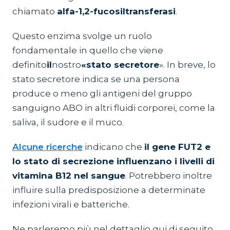
chiamato
alfa-1,2-fucosiltransferasi
.
Questo enzima svolge un ruolo
fondamentale in quello che viene
definito
il
nostro
«stato secretore
». In breve, lo
stato secretore indica se una persona
produce o meno gli antigeni del gruppo
sanguigno ABO in altri fluidi corporei, come la
saliva, il sudore e il muco.
Alcune ricerche
indicano che
il gene FUT2 e
lo stato di secrezione influenzano i livelli di
vitamina B12 nel sangue
. Potrebbero inoltre
influire sulla predisposizione a determinate
infezioni virali e batteriche.
Ne parleremo più nel dettaglio qui di seguito.