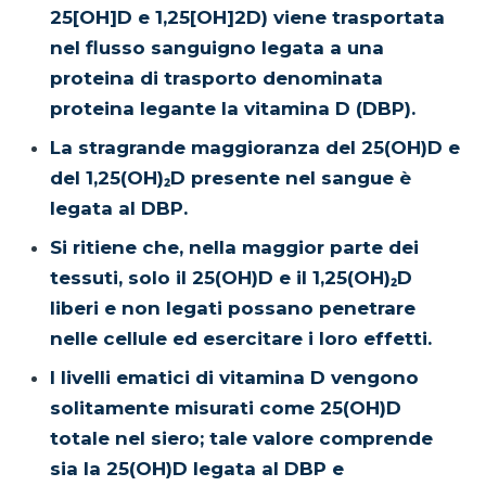
25[OH]D e 1,25[OH]2D) viene trasportata
nel flusso sanguigno legata a una
proteina di trasporto denominata
proteina legante la vitamina D (DBP).
La stragrande maggioranza del 25(OH)D e
del 1,25(OH)₂D presente nel sangue è
legata al DBP.
Si ritiene che, nella maggior parte dei
tessuti, solo il 25(OH)D e il 1,25(OH)₂D
liberi e non legati possano penetrare
nelle cellule ed esercitare i loro effetti.
I livelli ematici di vitamina D vengono
solitamente misurati come 25(OH)D
totale nel siero; tale valore comprende
sia la 25(OH)D legata al DBP e