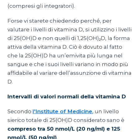
(compresi gli integratori).
Forse vi starete chiedendo perché, per
valutare i livelli di vitamina D, si utilizzino i livelli
di 25(OH)D e non quelli di 1,25(OH)₂D, la forma
attiva della vitamina D. Ciò è dovuto al fatto
che la 25(OH)D ha un’emivita più lunga nel
sangue e che i suoi livelli variano in modo più
affidabile al variare dell’assunzione di vitamina
D.
Intervalli di valori normali della vitamina D
Secondo
l'Institute of Medicine
, un livello
sierico totale di 25(OH)D considerato sano è
compreso tra 50 nmol/L (20 ng/ml) e 125
nmol/L (50 ng/ml)
.