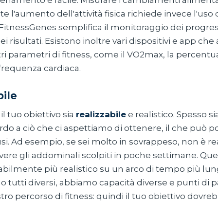
lenamento è facile. Misurare i cambiamenti alimenta
l'aumento dell'attività fisica richiede invece l'uso d
FitnessGenes semplifica il monitoraggio dei progress
 risultati. Esistono inoltre vari dispositivi e app che
ri parametri di fitness, come il VO2max, la percentu
 frequenza cardiaca.
ile
il tuo obiettivo sia
realizzabile
e realistico. Spesso 
ardo a ciò che ci aspettiamo di ottenere, il che può po
i. Ad esempio, se sei molto in sovrappeso, non è rea
avere gli addominali scolpiti in poche settimane. Que
ilmente più realistico su un arco di tempo più lung
o tutti diversi, abbiamo capacità diverse e punti di 
stro percorso di fitness: quindi il tuo obiettivo dovr