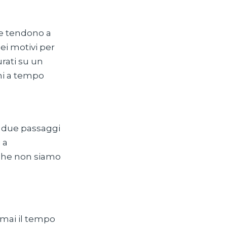
ne tendono a
dei motivi per
rati su un
mi a tempo
 due passaggi
 a
 che non siamo
 mai il tempo