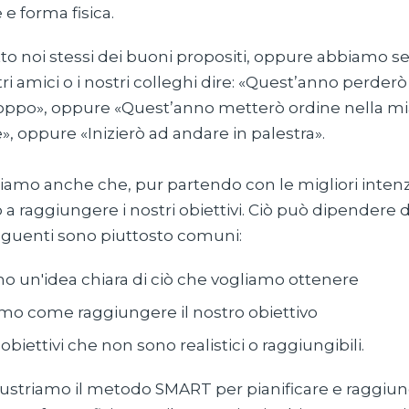
e e forma fisica.
o noi stessi dei buoni propositi, oppure abbiamo sen
stri amici o i nostri colleghi dire: «Quest’anno perder
 troppo», oppure «Quest’anno metterò ordine nella m
, oppure «Inizierò ad andare in palestra».
piamo anche che, pur partendo con le migliori intenz
a raggiungere i nostri obiettivi. Ciò può dipendere d
seguenti sono piuttosto comuni:
 un'idea chiara di ciò che vogliamo ottenere
mo come raggiungere il nostro obiettivo
biettivi che non sono realistici o raggiungibili.
illustriamo il metodo SMART per pianificare e raggiun