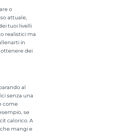
are o
so attuale,
 tuoi livelli
to realistici ma
lenarti in
 ottenere dei
eparando al
fici senza una
re come
 esempio, se
t calorico. A
o che mangi e