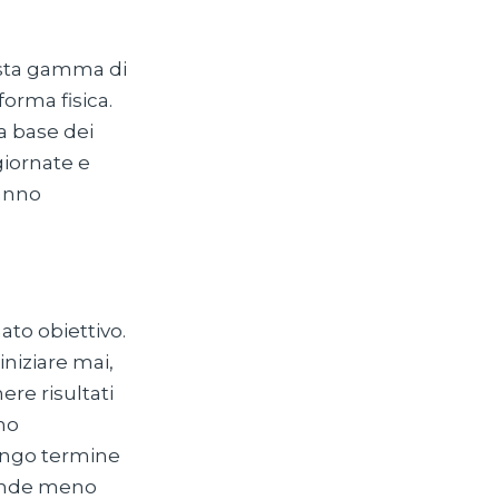
asta gamma di
forma fisica.
la base dei
giornate e
ranno
to obiettivo.
niziare mai,
re risultati
no
ungo termine
 rende meno