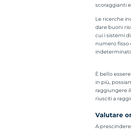
scoraggianti e 
Le ricerche in
dare buoni risu
cui i sistemi 
numero fisso
indeterminato 
È bello esser
in più, possia
raggiungere il
riusciti a ragg
Valutare o
A prescindere