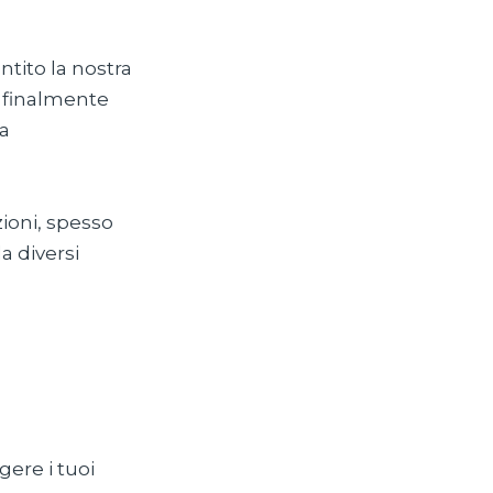
tito la nostra
ò finalmente
ia
ioni, spesso
a diversi
gere i tuoi