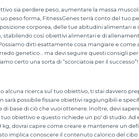
iettivo sia perdere peso, aumentare la massa muscol
tuo peso forma, FitnessGenes terrà conto del tuo pe
osizione corporea, delle tue abitudini alimentari e dei
ica, stabilendo così obiettivi alimentari e di allenamen
. Possiamo dirti esattamente cosa mangiare e come al
orredo genetico… ma devi seguire questi consigli per
siamo certo una sorta di “scorciatoia per il successo”!
to alcuna ricerca sul tuo obiettivo, ti stai davvero pr
 sarà possibile fissare obiettivi raggiungibili e speci
di base di ciò che vuoi ottenere. Inoltre, devi sape
 tuo obiettivo e questo richiede un po' di studio. Ad
 kg, dovrai capire come creare e mantenere un defici
sto implica conoscere il contenuto calorico del cib