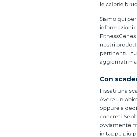
le calorie bru
Siamo qui per
informazioni ch
FitnessGenes c
nostri prodott
pertinenti. I t
aggiornati ma
Con scade
Fissati una s
Avere un obie
oppure a dedic
concreti. Sebb
ovviamente mo
in tappe più p