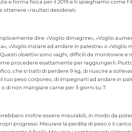
alute e forma fisica per il 2019 e ti spieghiamo come
a ottenere i risultati desiderati.
plicemente dire: «Voglio dimagrire», «Voglio aumen
a», «Voglio iniziare ad andare in palestra» o «Voglio
uesti obiettivi sono vaghi, difficili da monitorare e 
ome procedere esattamente per raggiungerli. Piutto
fico, che si tratti di perdere 9 kg, di riuscire a sollev
e il tuo peso corporeo, di impegnarti ad andare in pale
 o di non mangiare carne per 3 giorni su 7.
dovrebbero inoltre essere misurabili, in modo da pote
opri progressi. Misurare la perdita di peso o il carico