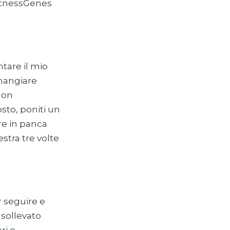
 FitnessGenes
tare il mio
 mangiare
non
sto, poniti un
are in panca
stra tre volte
r seguire e
 sollevato