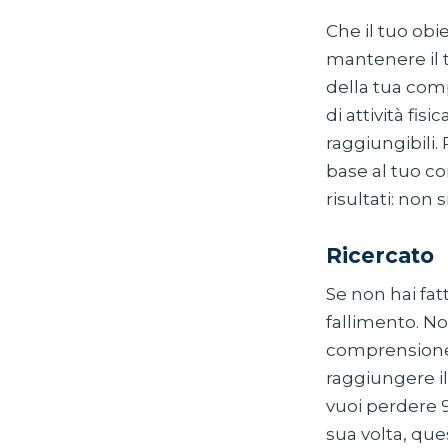
Che il tuo ob
mantenere il 
della tua comp
di attività fis
raggiungibili
base al tuo c
risultati: non 
Ricercato
Se non hai fat
fallimento. Non
comprensione 
raggiungere il
vuoi perdere 9
sua volta, que