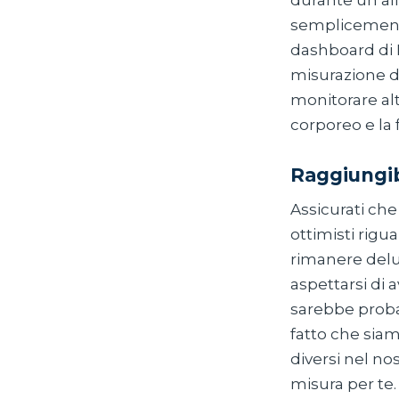
durante un al
semplicemente 
dashboard di 
misurazione dei
monitorare alt
corporeo e la
Raggiungib
Assicurati che 
ottimisti rigu
rimanere delus
aspettarsi di 
sarebbe probab
fatto che siam
diversi nel no
misura per te.