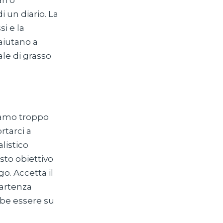
ri o
i un diario. La
i e la
 aiutano a
ale di grasso
siamo troppo
rtarci a
listico
sto obiettivo
o. Accetta il
partenza
ebbe essere su