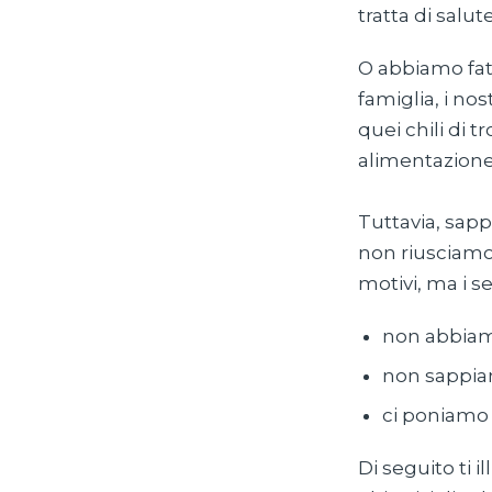
tratta di salut
O abbiamo fatt
famiglia, i no
quei chili di
alimentazione»
Tuttavia, sap
non riusciamo 
motivi, ma i 
non abbiamo
non sappia
ci poniamo o
Di seguito ti 