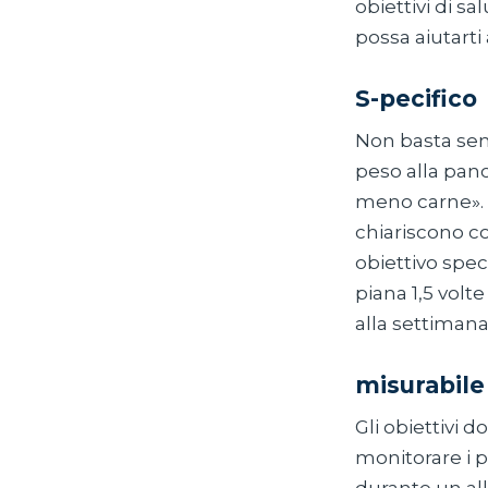
obiettivi di s
possa aiutarti 
S-pecifico
Non basta sem
peso alla panc
meno carne». Q
chiariscono c
obiettivo speci
piana 1,5 volt
alla settimana
misurabile
Gli obiettivi 
monitorare i pr