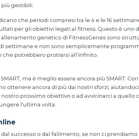
più gestibili.
dicano che periodi compresi tra le 4 e le 16 settima
ltati per gli obiettivi legati al fitness. Questo è uno 
di allenamento genetico di FitnessGenes sono struttu
 di settimane e non sono semplicemente program
che potrebbero protrarsi all’infinito.
e SMART, ma è meglio essere ancora più SMART. Con
mo ottenere ancora di più dai nostri sforzi, aiutandoci
 nostro prossimo obiettivo o ad avvicinarci a quello
iungere l'ultima volta.
nline
 dal successo o dal fallimento, se non ci prendiamo