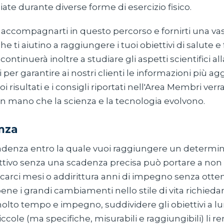
ciate durante diverse forme di esercizio fisico.
 accompagnarti in questo percorso e fornirti una v
e ti aiutino a raggiungere i tuoi obiettivi di salute e 
ontinuerà inoltre a studiare gli aspetti scientifici al
i per garantire ai nostri clienti le informazioni più ag
uoi risultati e i consigli riportati nell'Area Membri ver
n mano che la scienza e la tecnologia evolvono.
nza
cadenza entro la quale vuoi raggiungere un determina
ttivo senza una scadenza precisa può portare a non i
arci mesi o addirittura anni di impegno senza ottene
ene i grandi cambiamenti nello stile di vita richieda
lto tempo e impegno, suddividere gli obiettivi a l
iccole (ma specifiche, misurabili e raggiungibili) li