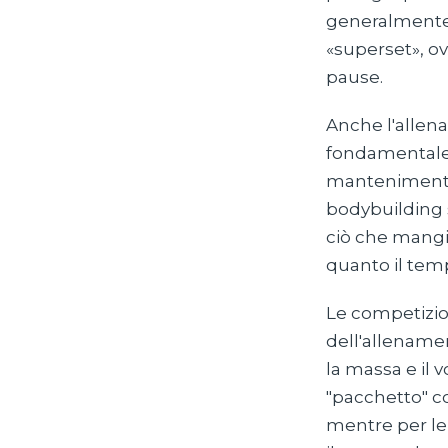
generalmente c
«superset», o
pause.
Anche l'allen
fondamentale 
mantenimento 
bodybuilding s
ciò che mangi 
quanto il tem
Le competizio
dell'allenamen
la massa e il 
"pacchetto" c
mentre per le 