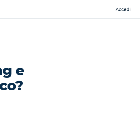
Accedi
ng e
ico?