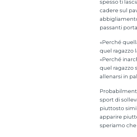
spesso ti lasc
cadere sul pa
abbigliamento
passanti porta
«Perché quell
quel ragazzo l
«Perché inarch
quel ragazzo 
allenarsi in p
Probabilmente l
sport di soll
piuttosto sim
apparire piutt
speriamo che 