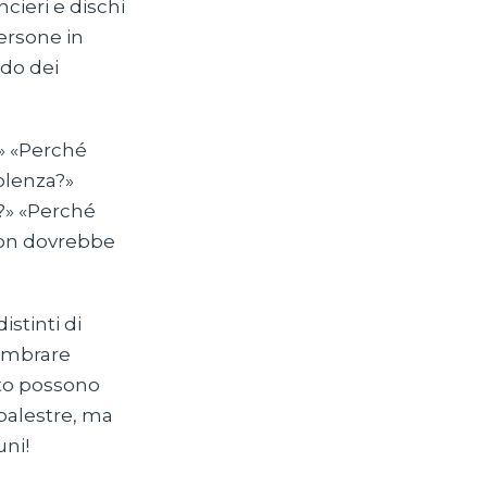
cieri e dischi
ersone in
rdo dei
?» «Perché
olenza?»
e?» «Perché
Non dovrebbe
istinti di
sembrare
nto possono
 palestre, ma
uni!