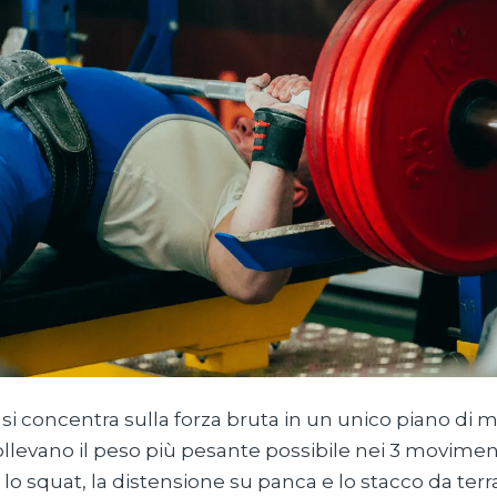
g si concentra sulla forza bruta in un unico piano di 
llevano il peso più pesante possibile nei 3 movimen
lo squat, la distensione su panca e lo stacco da terr