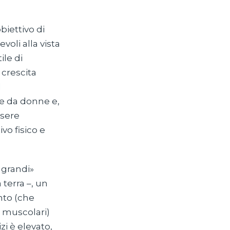
biettivo di
oli alla vista
ile di
 crescita
l
he da donne e,
ssere
ivo fisico e
 grandi»
 terra –, un
nto (che
 muscolari)
zi è elevato,