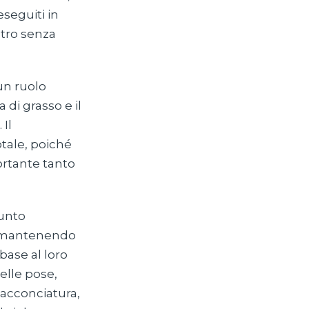
seguiti in
tro senza
un ruolo
di grasso e il
Il
otale, poiché
ortante tanto
punto
so mantenendo
base al loro
elle pose,
'acconciatura,