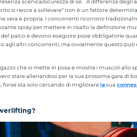
 presenza scenica/sicurezza di sé. A differenza degli a
anto si riesce a sollevare" non è un fattore determi
e vera e propria. I concorrenti ricorrono tradiziona
zante spray per mettere in risalto la definizione mu
se del palco e devono eseguire pose obbligatorie q
tto agli altri concorrenti, ma ovviamente questo può
gazzo che si mette in posa e mostra i muscoli allo 
ro stare allenandosi per la sua prossima gara di bo
forse sta solo cercando di migliorare
la
sua
connes
werlifting?