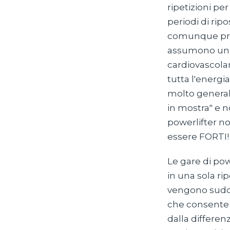
ripetizioni pe
periodi di rip
comunque pres
assumono un r
cardiovascolar
tutta l'energi
molto general
in mostra" e n
powerlifter n
essere FORTI!
Le gare di po
in una sola rip
vengono suddiv
che consente 
dalla differen