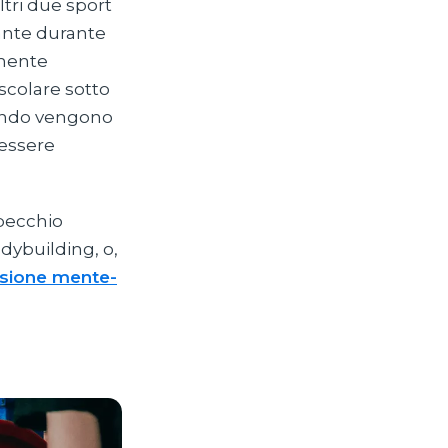
ltri due sport
nante durante
lmente
scolare sotto
uando vengono
 essere
specchio
dybuilding, o,
sione mente-