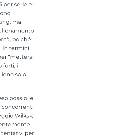
per serie e i
 sono
ting, ma
l'allenamento
rità, poiché
! In termini
per "mettersi
orti, i
liono solo
eso possibile
 I concorrenti
eggio Wilks»,
ndentemente
 tentativi per