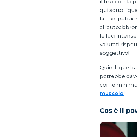
il trucco e la
qui sotto, "qu
la competizion
all'autoabbron
le luci inten
valutati rispe
soggettivo!
Quindi quel ra
potrebbe davve
come minimo, 
muscolo
!
Cos'è il po