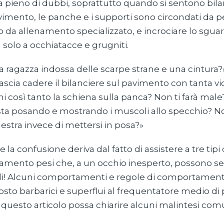
ia pieno di dubbi, soprattutto quando si sentono bilan
vimento, le panche e i supporti sono circondati da p
 da allenamento specializzato, e incrociare lo sgua
 solo a occhiatacce e grugniti.
a ragazza indossa delle scarpe strane e una cintura
ascia cadere il bilanciere sul pavimento con tanta vi
i così tanto la schiena sulla panca? Non ti farà mal
sta posando e mostrando i muscoli allo specchio? 
alestra invece di mettersi in posa?»
a confusione deriva dal fatto di assistere a tre tipi d
evamento pesi che, a un occhio inesperto, possono 
ili! Alcuni comportamenti e regole di comportame
osto barbarici e superflui al frequentatore medio di
questo articolo possa chiarire alcuni malintesi com