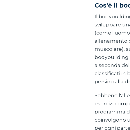
Cos'è il b
Il bodybuilding
sviluppare un
(come l'uomo n
allenamento de
muscolare), su
bodybuilding c
a seconda dell
classificati in 
persino alla di
Sebbene l'alle
esercizi compo
programma di a
coinvolgono u
per ogni parte 