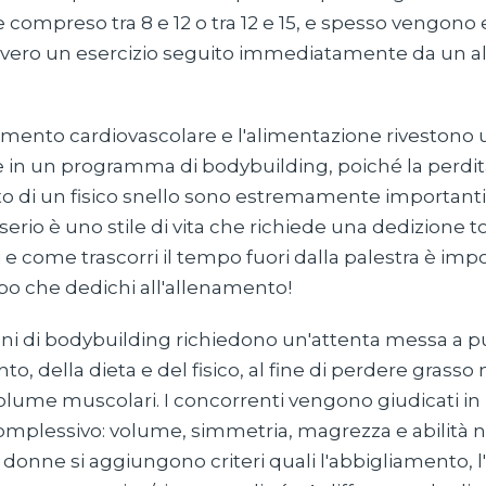
ompreso tra 8 e 12 o tra 12 e 15, e spesso vengono e
vvero un esercizio seguito immediatamente da un al
amento cardiovascolare e l'alimentazione rivestono 
in un programma di bodybuilding, poiché la perdita 
di un fisico snello sono estremamente importanti. 
erio è uno stile di vita che richiede una dedizione t
e come trascorri il tempo fuori dalla palestra è imp
po che dedichi all'allenamento!
ni di bodybuilding richiedono un'attenta messa a 
to, della dieta e del fisico, al fine di perdere gras
volume muscolari. I concorrenti vengono giudicati in 
omplessivo: volume, simmetria, magrezza e abilità n
donne si aggiungono criteri quali l'abbigliamento, l