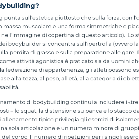
odybuilding?
 punta sull'estetica piuttosto che sulla forza, con l'o
a massa muscolare e una forma simmetriche e piacev
ell'immagine di copertina di questo articolo). Lo st
i bodybuilder si concentra sull'ipertrofia (ovvero la
lla perdita di grasso e sulla preparazione alle gare. I
ome attività agonistica è praticato sia da uomini c
a federazione di appartenenza, gli atleti possono e
base all'altezza, al peso, all'età, alla categoria di obiett
sabilità.
namento di bodybuilding continui a includere i «tre
sti – lo squat, la distensione su panca e lo stacco da
llenamento tipico privilegia gli esercizi di isolame
na sola articolazione e un numero minore di gruppi
del corpo. Il numero di ripetizioni per i singoli eserci