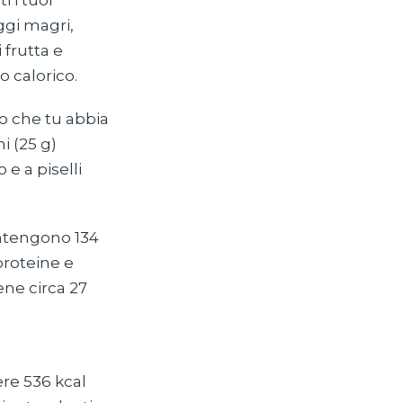
i i tuoi
ggi magri,
 frutta e
o calorico.
 che tu abbia
i (25 g)
e a piselli
ontengono 134
proteine e
ene circa 27
ere 536 kcal