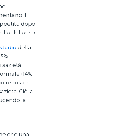
one
umentano il
'appetito dopo
ollo del peso.
studio
della
(25%
 sazietà
normale (14%
co regolare
zietà. Ciò, a
ducendo la
iene che una