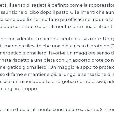
zietà. Il senso di sazietà è definito come la soppressi
 assunzione di cibo dopo il pasto. Gli alimenti che a
tà sono quelli che risultano più efficaci nel ridurre l
ò può contribuire a un'alimentazione sana e al contr
ono considerate il macronutriente più saziante. Uno
ettimane ha rilevato che una dieta ricca di proteine 
nergetico giornaliero) favoriva un maggiore senso di
ornata rispetto a una dieta con un apporto proteico 
energetico giornaliero). Un maggiore apporto protei
nso di fame e mantiene più a lungo la sensazione di sa
vorisce un minor apporto energetico complessivo, ri
i mangiare troppo.
un altro tipo di alimento considerato saziante. Si rit