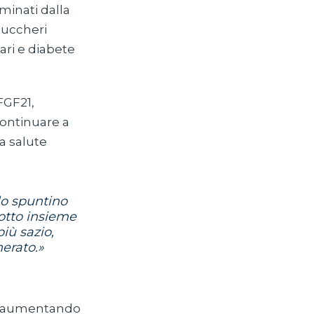
minati dalla
zuccheri
ari e diabete
FGF21,
continuare a
a salute
lo spuntino
otto insieme
più sazio,
herato.»
bo aumentando