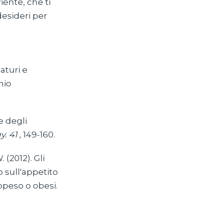
iente, che ti
esideri per
saturi e
hio
e degli
y. 41
, 149-160.
 (2012). Gli
 sull'appetito
ppeso o obesi.