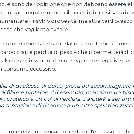
nto, e sono dell’opinione che non debbano essere eli
 mangiare regolarmente cibi ricchi di grassi saturi e 
umentare il rischio di obesità, malattie cardiovascol
tte cose che vogliamo evitare.
glio fondamentale tratto dal nostro ultimo studio – 
carboidrati e perdita di peso – che ti permetterà di 
nack che ami evitando le conseguenze negative per l
un consumo eccessivo.
glia di qualcosa di dolce, prova ad accompagnare 
 di fibre e proteine. Ad esempio, mangiare un bisc
t proteico e un po’ di verdura ti aiuterà a sentirti 
a tentazione di ricorrere a un altro spuntino zucc
ccomandazione, miriamo a ridurre l'eccesso di ci