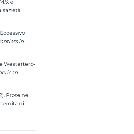
M.S. e
 sazietà.
. Eccessivo
ontiers in
. e Westerterp-
erican
). Proteine
 perdita di