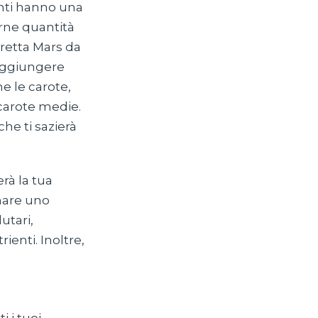
menti hanno una
arne quantità
retta Mars da
raggiungere
e le carote,
carote medie.
che ti sazierà
rà la tua
inare uno
utari,
ienti. Inoltre,