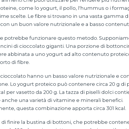
i alimenti che puoi utilizzare per rendere più nutrient
roteine, come lo yogurt, il pollo, l'hummus o i forma
ime scelte. Le fibre si trovano in una vasta gamma di
 con un buon valore nutrizionale e a basso contenut
 potrebbe funzionare questo metodo. Supponiamo
oncini di cioccolato giganti. Una porzione di bottoncin
e abbinata a uno yogurt ad alto contenuto proteico 
orto di fibre.
di cioccolato hanno un basso valore nutrizionale e c
one. Lo yogurt proteico può contenere circa 20 g di 
al per vasetto da 200 g. La tazza di piselli dolci conti
e anche una varietà di vitamine e minerali benefici.
nte, questa combinazione apporta circa 301 kcal.
 di finire la bustina di bottoni, che potrebbe conten