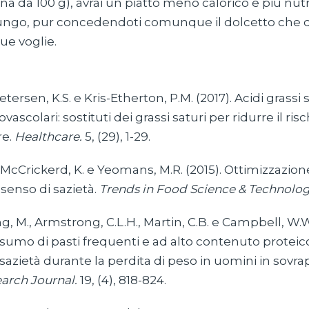
na da 100 g), avrai un piatto meno calorico e più nutr
 lungo, pur concedendoti comunque il dolcetto che d
tue voglie.
etersen, K.S. e Kris-Etherton, P.M. (2017). Acidi grassi 
vascolari: sostituti dei grassi saturi per ridurre il risc
re.
Healthcare.
5, (29), 1-29.
McCrickerd, K. e Yeomans, M.R. (2015). Ottimizzazion
 senso di sazietà.
Trends in Food Science & Technolog
ng, M., Armstrong, C.L.H., Martin, C.B. e Campbell, W.W.
nsumo di pasti frequenti e ad alto contenuto proteico
 sazietà durante la perdita di peso in uomini in sovra
arch Journal.
19, (4), 818-824.