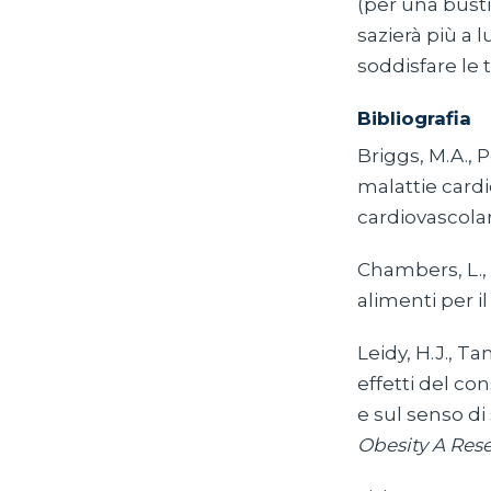
(per una busti
sazierà più a
soddisfare le 
Bibliografia
Briggs, M.A., P
malattie cardio
cardiovascola
Chambers, L., 
alimenti per il
Leidy, H.J., Ta
effetti del co
e sul senso di
Obesity A Rese