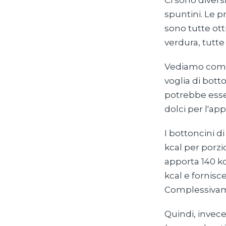
Ci sono divers
spuntini. Le p
sono tutte ott
verdura, tutte
Vediamo come
voglia di bott
potrebbe esser
dolci per l'app
I bottoncini 
kcal per porzi
apporta 140 kc
kcal e fornisc
Complessivame
Quindi, invece