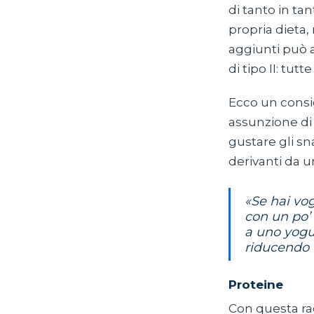
di tanto in ta
propria dieta,
aggiunti può a
di tipo II: tu
Ecco un consi
assunzione di 
gustare gli s
derivanti da 
«Se hai vo
con un po’
a uno yogur
riducendo l
Proteine
Con questa ra