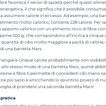
 fibre favorisca il senso di sazietà perché questi ali
energetica, il che significa che è possibile consum
a assumere calorie in eccesso. Ad esempio, una bar
 alimento molto calorico, contiene 228 calorie. Per 
o apporto calorico con un alimento ricco di fibre com
iarne 500 g, che corrispondono all'incirca a cinque 
a quantità di cibo molto maggiore a parità di calorie, 
di una barretta Mars.
angiare cinque carote probabilmente non soddisfe
e allo stesso modo di una barretta Mars, quindi abb
teine e fibre ti permette di concederti cibi meno sal
ire più sazio e arricchendo lo spuntino povero di nutr
 voglia di prendere una seconda barretta Mars!
 pratica