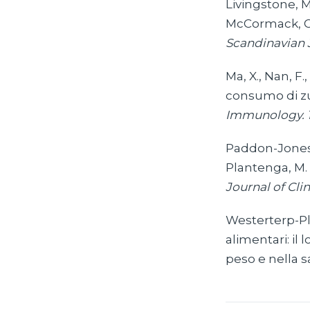
Livingstone, M.
McCormack, C. 
Scandinavian J
Ma, X., Nan, F.
consumo di zu
Immunology. 
Paddon-Jones, 
Plantenga, M. 
Journal of Clin
Westerterp-Pla
alimentari: il 
peso e nella s