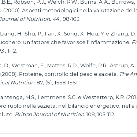
B.E., Robson, P.J., Welch, R.W., Burns, A.A., Burrows, 
(2000). Aspetti metodologici nella valutazione della
ournal of Nutrition. 44
, 98-103.
, Liang, H., Shu, P., Fan, X., Song, X., Hou, Y. e Zhang, D
cchero: un fattore che favorisce l'infiammazione.
Fr
13
, 1-12.
D., Westman, E., Mattes, R.D., Wolfe, R.R., Astrup, A
(2008). Proteine, controllo del peso e sazietà.
The Am
ical Nutrition.
87, (5), 1558-1561.
ntenga, M.S., Lemmens, S.G. e Westerterp, K.R. (2012
loro ruolo nella sazietà, nel bilancio energetico, nella
alute.
British Journal of Nutrition
. 108, 105-112.