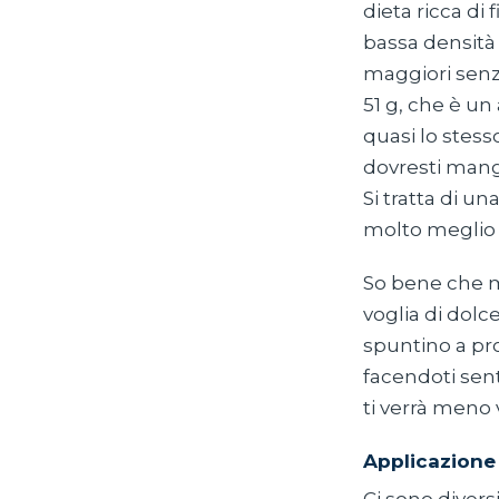
dieta ricca di
bassa densità 
maggiori senz
51 g, che è un
quasi lo stess
dovresti mang
Si tratta di un
molto meglio 
So bene che m
voglia di dolc
spuntino a pro
facendoti sent
ti verrà meno
Applicazione