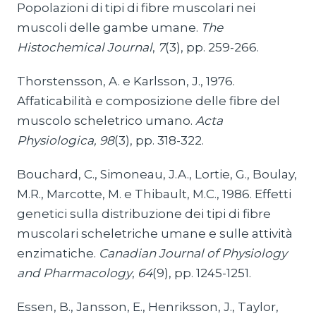
Popolazioni di tipi di fibre muscolari nei
muscoli delle gambe umane.
The
Histochemical Journal
,
7
(3), pp. 259-266.
Thorstensson, A. e Karlsson, J., 1976.
Affaticabilità e composizione delle fibre del
muscolo scheletrico umano.
Acta
Physiologica,
98
(3), pp. 318-322.
Bouchard, C., Simoneau, J.A., Lortie, G., Boulay,
M.R., Marcotte, M. e Thibault, M.C., 1986. Effetti
genetici sulla distribuzione dei tipi di fibre
muscolari scheletriche umane e sulle attività
enzimatiche.
Canadian Journal of Physiology
and Pharmacology
,
64
(9), pp. 1245-1251.
Essen, B., Jansson, E., Henriksson, J., Taylor,