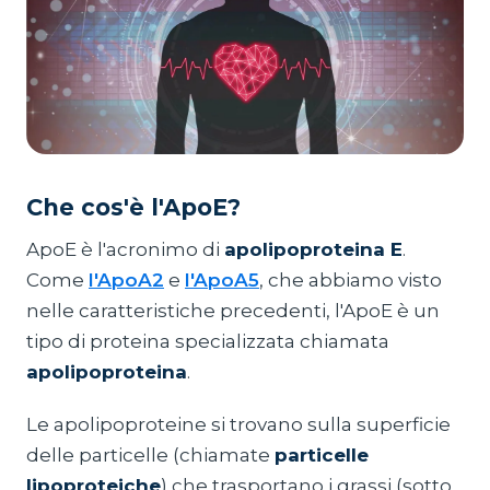
Che cos'è l'ApoE?
ApoE è l'acronimo di
apolipoproteina E
.
Come
l'ApoA2
e
l'ApoA5
, che abbiamo visto
nelle caratteristiche precedenti, l'ApoE è un
tipo di proteina specializzata chiamata
apolipoproteina
.
Le apolipoproteine si trovano sulla superficie
delle particelle (chiamate
particelle
lipoproteiche
) che trasportano i grassi (sotto